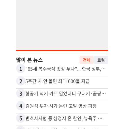
많이 본 뉴스
전체
로컬
1
11
"65세 복수국적 빗장 푸나"... 한국 정부, 연령 완화 전면 추진
2
12
5주간 차 안 몰면 최대 600불 지급
3
13
항공기 식기 카트 열었더니 구더기·곰팡이…LAX 기내식 업체 논란
4
14
김원석 투자 사기 논란 고발 영상 파장
5
15
변호사시험 중 심정지 온 한인, 뉴욕주 제소