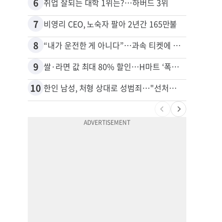
6
16
취업 잘되는 대학 1위는?…하버드 3위
7
17
비영리 CEO, 노숙자 팔아 2년간 165만불
8
18
“내가 운전한 게 아니다”…과속 티켓에 오토파일럿 탓한 운전자
9
19
쌀·라면 값 최대 80% 할인…H마트 ‘폭탄 세일’
10
20
한인 남성, 처형 상대로 성범죄…"선처해줬더니 배신자 취급"