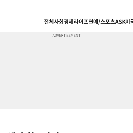
전체
사회
경제
라이프
연예/스포츠
ASK미