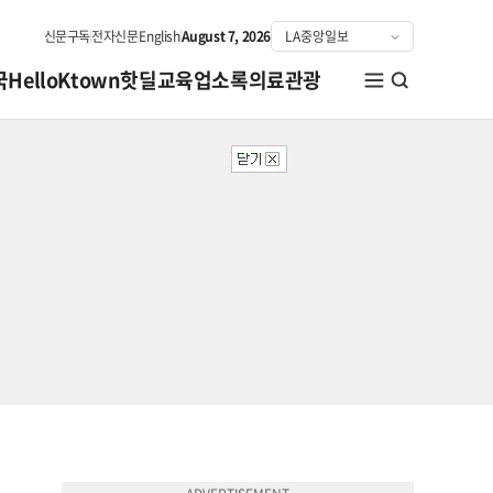
신문구독
전자신문
English
August 7, 2026
국
HelloKtown
핫딜
교육
업소록
의료관광