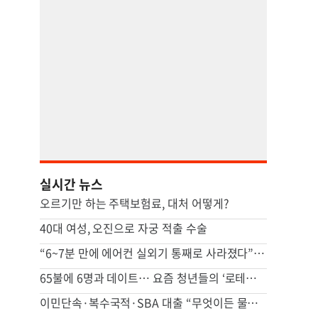
실시간 뉴스
오르기만 하는 주택보험료, 대처 어떻게?
40대 여성, 오진으로 자궁 적출 수술
“6~7분 만에 에어컨 실외기 통째로 사라졌다” 애틀랜타서 실외기 도난 급증
65불에 6명과 데이트… 요즘 청년들의 ‘로테이션 소개팅’
이민단속·복수국적·SBA 대출 “무엇이든 물어보세요”