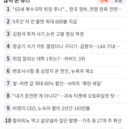
많이 본 뉴스
전체
로컬
1
"65세 복수국적 빗장 푸나"... 한국 정부, 연령 완화 전면 추진
2
5주간 차 안 몰면 최대 600불 지급
3
김원석 투자 사기 논란 고발 영상 파장
4
항공기 식기 카트 열었더니 구더기·곰팡이…LAX 기내식 업체 논란
5
취업 잘되는 대학 1위는?…하버드 3위
6
변호사시험 중 심정지 온 한인, 뉴욕주 제소
7
쌀·라면 값 최대 80% 할인…H마트 ‘폭탄 세일’
8
“내가 운전한 게 아니다”…과속 티켓에 오토파일럿 탓한 운전자
9
비영리 CEO, 노숙자 팔아 2년간 165만불