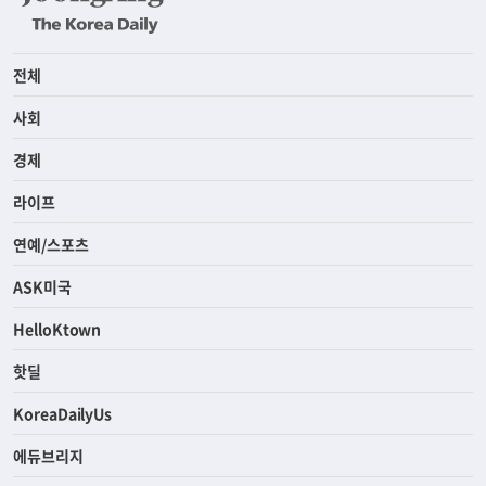
전체
사회
경제
라이프
연예/스포츠
ASK미국
HelloKtown
핫딜
KoreaDailyUs