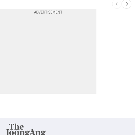
10
할라피뇨 먹고 살모넬라 집단 발병…가주 등 27개 주 확산