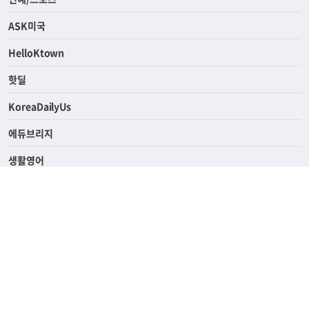
라이프
연예/스포츠
ASK미국
HelloKtown
핫딜
KoreaDailyUs
에듀브리지
생활영어
업소록
의료관광
해피빌리지
ABOUT
ADVERTISING
PRIVACY POLICY
TERMS OF SERVICE
윤리경영
고객센터
News Tips & Corrections