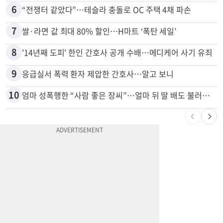
5
부에나파크 한인타운에 281유닛 주거단지 들어선다
6
“전쟁터 같았다”…테슬라 충돌로 OC 주택 4채 파손
7
쌀·라면 값 최대 80% 할인…H마트 ‘폭탄 세일’
8
'14년째 도피' 한인 간호사 공개 수배…메디케어 사기 유죄
9
응급실서 폭력 환자 제압한 간호사…알고 보니
10
엄마 성폭행한 “사람 좋은 장씨”…얼마 뒤 딸 배도 불러왔다