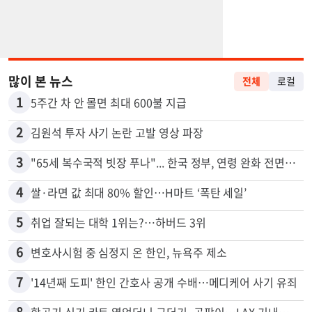
많이 본 뉴스
전체
로컬
1
5주간 차 안 몰면 최대 600불 지급
2
김원석 투자 사기 논란 고발 영상 파장
3
"65세 복수국적 빗장 푸나"... 한국 정부, 연령 완화 전면 추진
4
쌀·라면 값 최대 80% 할인…H마트 ‘폭탄 세일’
5
취업 잘되는 대학 1위는?…하버드 3위
6
변호사시험 중 심정지 온 한인, 뉴욕주 제소