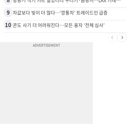
7
'14년째 도피' 한인 간호사 공개 수배…메디케어 사기 유죄
8
항공기 식기 카트 열었더니 구더기·곰팡이…LAX 기내식 업체 논란
9
차값보다 빚이 더 많다…‘깡통차’ 트레이드인 급증
10
콘도 사기 더 어려워진다…모든 융자 ‘전체 심사’