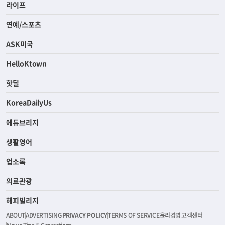
라이프
연예/스포츠
ASK미국
HelloKtown
핫딜
KoreaDailyUs
에듀브리지
생활영어
업소록
의료관광
해피빌리지
ABOUT
ADVERTISING
PRIVACY POLICY
TERMS OF SERVICE
윤리경영
고객센터