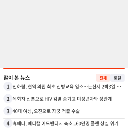
많이 본 뉴스
전체
로컬
1
천하람, 현역 의원 최초 신병교육 입소…논산서 2박3일 생활
2
목회자 신분으로 HIV 감염 숨기고 미성년자와 성관계
3
40대 여성, 오진으로 자궁 적출 수술
4
휴매나, 메디캘 어드밴티지 축소...60만명 플랜 상실 위기