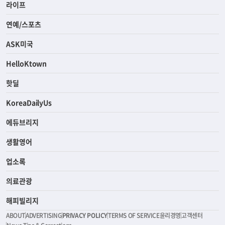
라이프
연예/스포츠
ASK미국
HelloKtown
핫딜
KoreaDailyUs
에듀브리지
생활영어
업소록
의료관광
해피빌리지
ABOUT
ADVERTISING
PRIVACY POLICY
TERMS OF SERVICE
윤리경영
고객센터