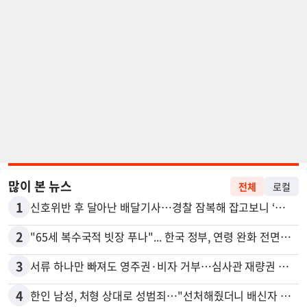
많이 본 뉴스
전체
로컬
1
신호위반 후 달아난 배달기사…경찰 잠복해 잡고보니 ‘반전’
2
"65세 복수국적 빗장 푸나"... 한국 정부, 연령 완화 전면 추진
3
서류 하나만 빠져도 영주권·비자 거부…심사관 재량권 대폭 확대
4
한인 남성, 처형 상대로 성범죄…"선처해줬더니 배신자 취급"