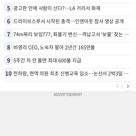
5
광고판 안에 사람이 산다?…LA 거리서 화제
6
드라이브스루서 시작된 총격…인앤아웃 참사 영상 공개
7
74m짜리 보잉777, 화물기 변신…격납고서 ‘보물’ 찾는 인천공항
8
비영리 CEO, 노숙자 팔아 2년간 165만불
9
5주간 차 안 몰면 최대 600불 지급
10
천하람, 현역 의원 최초 신병교육 입소…논산서 2박3일 생활