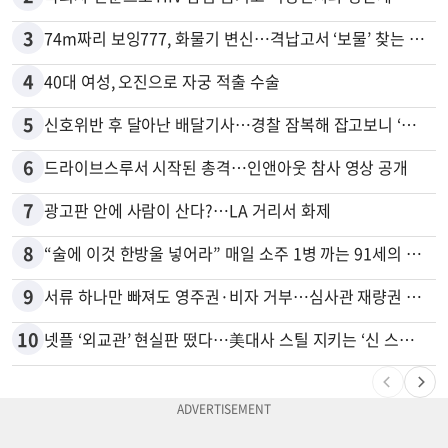
3
74m짜리 보잉777, 화물기 변신…격납고서 ‘보물’ 찾는 인천공항
4
40대 여성, 오진으로 자궁 적출 수술
5
신호위반 후 달아난 배달기사…경찰 잠복해 잡고보니 ‘반전’
6
드라이브스루서 시작된 총격…인앤아웃 참사 영상 공개
7
광고판 안에 사람이 산다?…LA 거리서 화제
8
“술에 이것 한방울 넣어라” 매일 소주 1병 까는 91세의 철칙
9
서류 하나만 빠져도 영주권·비자 거부…심사관 재량권 대폭 확대
10
넷플 ‘외교관’ 현실판 떴다…美대사 스틸 지키는 ‘신 스틸러’