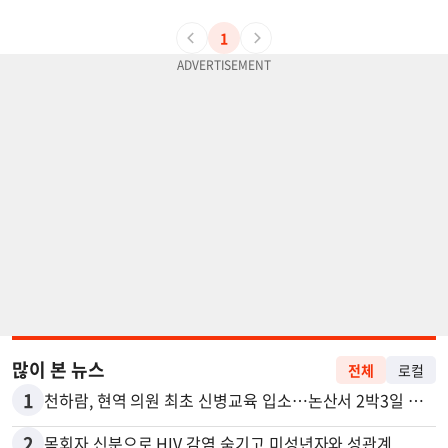
1
많이 본 뉴스
전체
로컬
1
천하람, 현역 의원 최초 신병교육 입소…논산서 2박3일 생활
2
목회자 신분으로 HIV 감염 숨기고 미성년자와 성관계