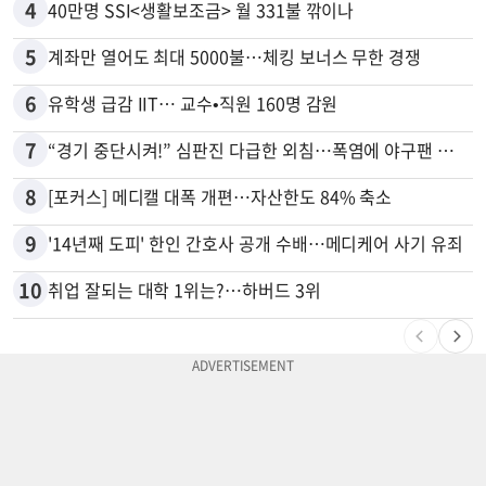
4
40만명 SSI<생활보조금> 월 331불 깎이나
5
계좌만 열어도 최대 5000불…체킹 보너스 무한 경쟁
6
유학생 급감 IIT… 교수•직원 160명 감원
7
“경기 중단시켜!” 심판진 다급한 외침…폭염에 야구팬 쓰러졌다
8
[포커스] 메디캘 대폭 개편…자산한도 84% 축소
9
'14년째 도피' 한인 간호사 공개 수배…메디케어 사기 유죄
10
취업 잘되는 대학 1위는?…하버드 3위