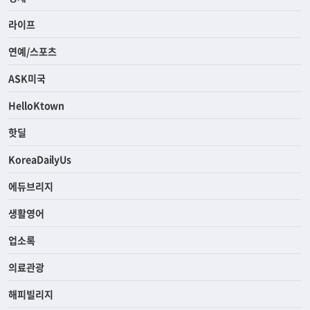
라이프
연예/스포츠
ASK미국
HelloKtown
핫딜
KoreaDailyUs
에듀브리지
생활영어
업소록
의료관광
해피빌리지