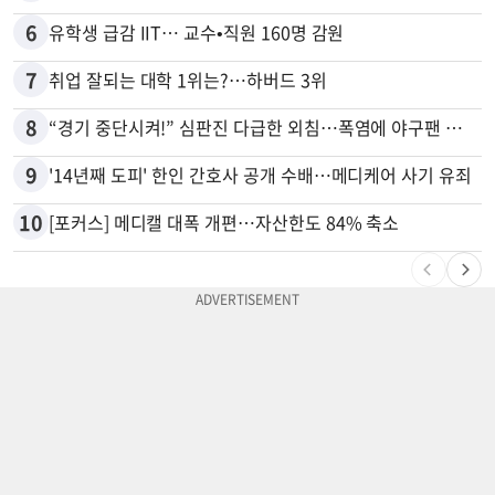
6
유학생 급감 IIT… 교수•직원 160명 감원
7
취업 잘되는 대학 1위는?…하버드 3위
8
“경기 중단시켜!” 심판진 다급한 외침…폭염에 야구팬 쓰러졌다
9
'14년째 도피' 한인 간호사 공개 수배…메디케어 사기 유죄
10
[포커스] 메디캘 대폭 개편…자산한도 84% 축소