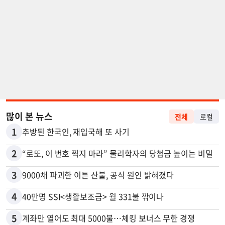
많이 본 뉴스
전체
로컬
1
추방된 한국인, 재입국해 또 사기
2
“로또, 이 번호 찍지 마라” 물리학자의 당첨금 높이는 비밀
3
9000채 파괴한 이튼 산불, 공식 원인 밝혀졌다
4
40만명 SSI<생활보조금> 월 331불 깎이나
5
계좌만 열어도 최대 5000불…체킹 보너스 무한 경쟁