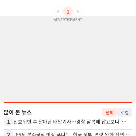
1
많이 본 뉴스
전체
로컬
1
신호위반 후 달아난 배달기사…경찰 잠복해 잡고보니 ‘반전’
2
"65세 복수국적 빗장 푸나"... 한국 정부, 연령 완화 전면 추진