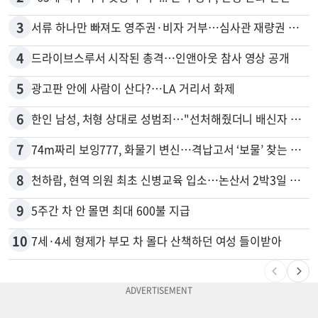
3
서류 하나만 빠져도 영주권·비자 거부…심사관 재량권 대폭 확대
4
드라이브스루서 시작된 총격…인앤아웃 참사 영상 공개
5
광고판 안에 사람이 산다?…LA 거리서 화제
6
한인 남성, 처형 상대로 성범죄…"선처해줬더니 배신자 취급"
7
74m짜리 보잉777, 화물기 변신…격납고서 ‘보물’ 찾는 인천공항
8
천하람, 현역 의원 최초 신병교육 입소…논산서 2박3일 생활
9
5주간 차 안 몰면 최대 600불 지급
10
7세·4세 형제가 부모 차 몰다 산책하던 여성 들이받아