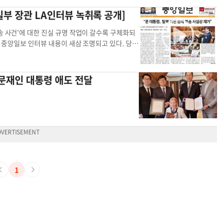
 및 투자 등을 받아내고 싶어 했었다”고 설명했
법 대폭 손질에 동의했는데, 열린우리당 강경파가 이에 만족하지 않고 폐지를 요
일부 장관 LA인터뷰 녹취록 공개]
로부터 돈과 기술, 유류 등을 받고 있어 과거와 비
 의장) 국보법에 대한 민주당의 거부감은 18년 전 4대 개혁입법 공방사를 돌
치가 올라간 상황”이라며 “트럼프 1기 때처럼 미
보법의 존재 이유를 국제사회에 알렸다. 민주당 의원들이 국보법 폐지법안을 발
송 사건'에 대한 진실 규명 작업이 갈수록 구체화되
자누지 대표는 인터뷰를 마무리하며 “탄핵 사태 과
공무원과 관련한 유엔인권최고대표사무소의 질의에 “월북만으로는 엄밀히 범죄가
주 중앙일보 인터뷰 내용이 새삼 조명되고 있다. 당
 독자들에게 꼭 전해달라고 요청했다. 그는 “한
기본 질서를 위태롭게 한다는 점을 알면서 월북했다면 처벌 가능하다”고 답변
해서는 당연히 대통령에게 보고하고 보고받는 것이라
작동하고 있다”고 말했다. 그는 또 “한국인들은 현
없다. 고인을 놓고 민주당 의원들은 여전히 월북 혐의를 주장하고 있는데 현재로
송을 최종 승인했다는 의미로 받아들여질 수 있는 부
 따르고 있다”며 “한국의 민주주의 복원력이 강력하
렇다면 왜 추위로부터 몸을 보호하는 방수복은 안 입고 바다에 뛰어들었는지 설
열 대통령을 보좌하고 있는 대통령실은 최근 ‘탈
문재인 대통령 애도 전달
들은 지금의 상황에 짜증도 나고 걱정스러워 할 수
 있어야 갈 수 있다는데 고인은 철인이 아니다. 최소한 낮과 밤 하루 이상을 바
·반인륜적 범죄행위라며 “이 사건의 진실을 낱낱
 자유를 행사하는 모습에 감명을 받는다”고 덧붙였
강철 체력과 정신력을 가진 분이었는지 확인된 바 없다. 가족에게도 빚보다 더 무
 대통령의 강제 북송 승인(재가) 여부를 밝히고 책
 국장(1997~2012)을 지내며 당시 외교위원장
도 납득하기 쉽지 않다. 민주당과 문재인 정부가 내놓았던 월북 정황은 뒤집으면
명 차원에서 2019년 11월 당시 김연철 통일부 장
선 때 버락 오바마 캠프의 한국 팀장을 지냈으며 국제
다. 대한민국은 정황만으로 범죄자로 낙인찍는 나라가 아니다. 범죄를 확증하려면
 결정을 사전보고 했다’는 내용의 단독인터뷰 녹취
ungnam@koreadaily.com
민주주의 트럼프 박근
다. 그러나 문재인 정부는 정황만으로 고인의 월북 혐의를 굳히려 했다. 진보 진
 범죄" 13일(한국시간) 강인선 대통령실 대변인
 권위주의 정부 시절 정황과 심증만으로 욱여넣기 수사를 해서 국보법 위반자로
을 모두 위반한 반인도적, 반인륜적 범죄 행위
 중 하나다. 무엇보다 당사자는 이미 세상을 떠나 자신을 변호할 수 없었다.
 사건의 진실을 낱낱이 규명하겠다”고 말했다. 검
원칙에 따라 ‘확정할 수 없다’는 영역으로 남겨 놓는 게 법치주의와 인권 존중의
)에 배당했다. 공공수사 3부는 강제 북송 사건
1
서 당국과 집권당이 일개 개인을 범죄자로 모는 것은 공권력에 의한 린치다. 민
정원 자료 등 분석한 뒤, 강제 북송 관련자들에 대
 월북 추정을 거론했으면 그만이었다. 하지만 문재인 정부는 그 선을 넘었다. 이
강제 북송 사건 수사는 ‘최종 결정 책임자’가 누구였
너무나 차이가 난다. 북한 탄도 미사일 발사를 놓고 ‘불상의 발사체’라며 북한
자' 규명 당시 국가안보실의 강제 북송 회의에 참여
 정부다. 또 피해호소인이라는 처음 들어보는 중립적 표현을 만들어내 혐의 여부
 대통령이 이를 사전보고 받았고 사실상 승인했다
드 전자파에 대해선 ‘몸이 튀겨진다’며 노래를 불렀던 정당이 고인을 놓곤 월북
, “문 대통령, 탈북 어민 강제 북송 사실상 재가”〉