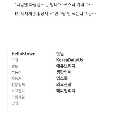
“다음엔 화장실도 돈 받나”…젯스타 기내 수하물 유료화에 ‘발칵’
野, 세제개편 총공세…“민주당 안 찍는다고 강남·서초·송파에 증오의 과세”
HelloKtown
핫딜
KoreaDailyUs
구인
에듀브리지
렌트
생활영어
부동산
업소록
자동차
의료관광
전문업체
해피빌리지
사고팔기
마켓세일
맛집