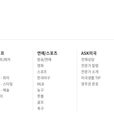
이프
연예/스포츠
ASK미국
프/레저
방송/연예
전체상담
영화
전문가 칼럼
스포츠
전문가 소개
· 취미
한국야구
미국생활 TIP
 · 스타일
MLB
영주권 문호
· 예술
농구
어
풋볼
골프
축구