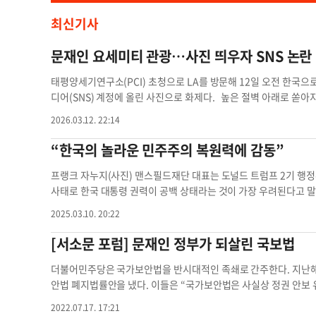
최신기사
문재인 요세미티 관광…사진 띄우자 SNS 논란
태평양세기연구소(PCI) 초청으로 LA를 방문해 12일 오전 한국으
디어(SNS) 계정에 올린 사진으로 화제다. 높은 절벽 아래로 쏟아
이로움. 오랜만의 휴식”이라고 썼다. 그는 장소를 특정하진 않았다.
2026.03.12. 22:14
티 국립공원의 브라이덜 폭포 앞에서 촬영한 게 거의 확실해 보인다
지 않는 행보라며 부적절하다는 반응을 보였다. 미국을 방문한 길에
“한국의 놀라운 민주주의 복원력에 감동”
기념사진을 SNS에 게시해 보란 듯 세상에 알리는 건 다른 차원의 논
월 신년 회견에서 “퇴임 후 잊혀진 사람으로 그렇게 돌아가고 싶다”고 한
프랭크 자누지(사진) 맨스필드재단 대표는 도널드 트럼프 2기 행정
례 만찬과 랜드연구소(RAND) 세미나 등 공식 일정을 마치고 레이
사태로 한국 대통령 권력이 공백 상태라는 것이 가장 우려된다고 
수작전에 참여한 화물선 레인 빅토리호(샌피드로)를 둘러봤다. 6일
화, 동맹국의 방위비 분담금 증액 등 정책을 속속 발표하고 있는데,
2025.03.10. 20:22
께 급변하는 국제정세와 한반도 문제를 주제로 기조연설을 했다. 뒤
지도자가 없는 것이 탄핵 사태의 가장 큰 문제”라고 말했다. 그는 
로 전해졌다. 송윤서 기자문재인 요세미티 요세미티 관광 요세미티
있지만 정상 간의 소통이 다른 나라들보다 지연되고 있다"고 설명
[서소문 포럼] 문재인 정부가 되살린 국보법
구 문제에 집중하고 있기 때문에 약간의 시간이 있다는 것이 한국에
한 빠르게 메워야 한다”고 조언했다. 자누지 대표는 박근혜 대통령
더불어민주당은 국가보안법을 반시대적인 족쇄로 간주한다. 지난해 1
부 초기의 상황이 재현되고 있는 것 같다고 말했다. 트럼프 행정부 1
안법 폐지법률안을 냈다. 이들은 “국가보안법은 사실상 정권 안보
자누지 대표는 “트럼프 대통령이 이번에도 독자적으로 김정은과 
시국 사건 및 용공 조작 사건들을 양산했고 시민사회단체들을 탄압
2022.07.17. 17:21
수”라고 내다봤다. 그는 “트럼프 행정부 1기 때는 국제사회가 
과반을 얻었던 열린우리당 시절인 2004년에 국보법을 대폭 바꿀 