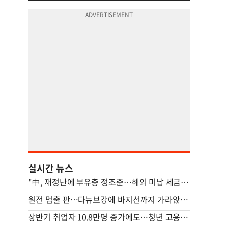
실시간 뉴스
"中, 재정난에 부유층 정조준…해외 미납 세금 추징 나서"
원전 멈출 판…다뉴브강에 바지선까지 가라앉혔다
상반기 취업자 10.8만명 증가에도…청년 고용은 44개월째 뒷걸음