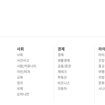
사회
경제
라
사회
경제
라이
사건사고
생활경제
건강
사람/커뮤니티
금융/증권
종교
이민/비자
재테크
여행 
교육
부동산
리빙
정치
비즈니스
문화 
국제
자동차
시니
오피니언