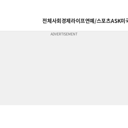
전체
사회
경제
라이프
연예/스포츠
ASK미