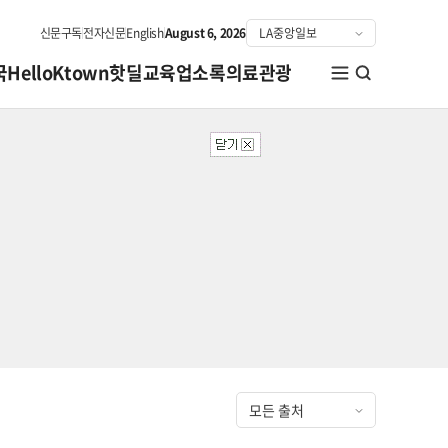
신문구독
전자신문
English
August 6, 2026
국
HelloKtown
핫딜
교육
업소록
의료관광