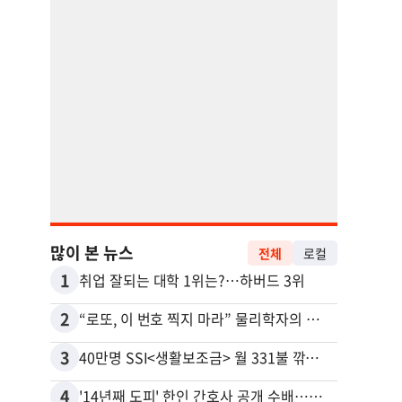
많이 본 뉴스
전체
로컬
1
11
취업 잘되는 대학 1위는?…하버드 3위
2
12
“로또, 이 번호 찍지 마라” 물리학자의 당첨금 높이는 비밀
3
13
40만명 SSI<생활보조금> 월 331불 깎이나
4
14
'14년째 도피' 한인 간호사 공개 수배…메디케어 사기 유죄
유학생