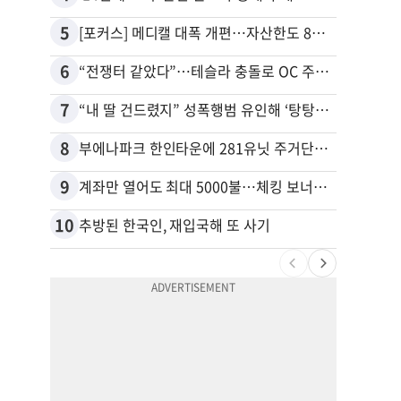
5
15
[포커스] 메디캘 대폭 개편…자산한도 84% 축소
6
16
“전쟁터 같았다”…테슬라 충돌로 OC 주택 4채 파손
7
17
“내 딸 건드렸지” 성폭행범 유인해 ‘탕탕’…아빠의 복수 결말
8
18
부에나파크 한인타운에 281유닛 주거단지 들어선다
9
19
계좌만 열어도 최대 5000불…체킹 보너스 무한 경쟁
10
20
추방된 한국인, 재입국해 또 사기