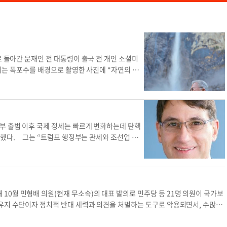
로 돌아간 문재인 전 대통령이 출국 전 개인 소셜미
지는 폭포수를 배경으로 촬영한 사진에 “자연의 경
 익명을 원한 한인 여행사의 한 가이드는 “요세미
”고 말했다. 여러 이용자가 현재의 한국 상황과 맞
 개인 일정으로 자연경관을 즐길 수는 있겠으나, 그
쟁거리라는 지적이다. 그는 재임 중이던 2020년 1
 바 있다. 문 전 대통령은 지난 5, 6일 PCI 연
부 출범 이후 국제 정세는 빠르게 변화하는데 탄핵
건 대통령 도서관(시미밸리)과 한국전 당시 흥남 철
말했다. 그는 “트럼프 행정부는 관세와 조선업 강
 랜드에선 낸시 스타우트 부소장 등 전문가들과 함
 트럼프와 마주 앉아 한국의 목소리를 전달할 정치
이은 개인 관광 일정은 PCI·랜드와는 무관한 것으
“국무부와 외교부, 국방부 사이의 협력은 이어지고
 국립공원 관광 일정
했다. 그는 “현재 트럼프가 우크라이나와 가자 지
겐 다행”이라며 “한국은 대통령 권력 공백을 최대
 탄핵으로 인한 공백기를 겪었던 트럼프 1기 행정
0월 민형배 의원(현재 무소속)의 대표 발의로 민주당 등 21명 의원이 국가보
기 때는 취임 약 1년 반 뒤에서야 대사를 임명했다.
 유지 수단이자 정치적 반대 세력과 의견을 처벌하는 도구로 악용되면서, 수많은
협상에 나설 것”이지만 “김정은이 응할지는 미지
하고 국민의 인권을 침해했다”고 이유를 들었다. 민주당은 탄핵 역풍으로 원내
제재를 강력하게 이행했고 코로나19까지 겹쳐 북한
기회가 있었다. 당시 총선 압승으로 기세를 잡은 노무현 정부와 여당은 국보법 폐