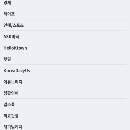
경제
라이프
연예/스포츠
ASK미국
HelloKtown
핫딜
KoreaDailyUs
에듀브리지
생활영어
업소록
의료관광
해피빌리지