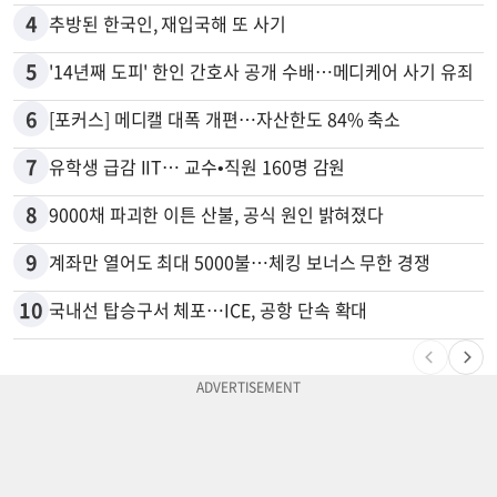
4
추방된 한국인, 재입국해 또 사기
5
'14년째 도피' 한인 간호사 공개 수배…메디케어 사기 유죄
6
[포커스] 메디캘 대폭 개편…자산한도 84% 축소
7
유학생 급감 IIT… 교수•직원 160명 감원
8
9000채 파괴한 이튼 산불, 공식 원인 밝혀졌다
9
계좌만 열어도 최대 5000불…체킹 보너스 무한 경쟁
10
국내선 탑승구서 체포…ICE, 공항 단속 확대