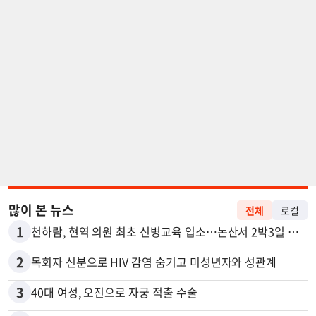
많이 본 뉴스
전체
로컬
1
천하람, 현역 의원 최초 신병교육 입소…논산서 2박3일 생활
2
목회자 신분으로 HIV 감염 숨기고 미성년자와 성관계
3
40대 여성, 오진으로 자궁 적출 수술