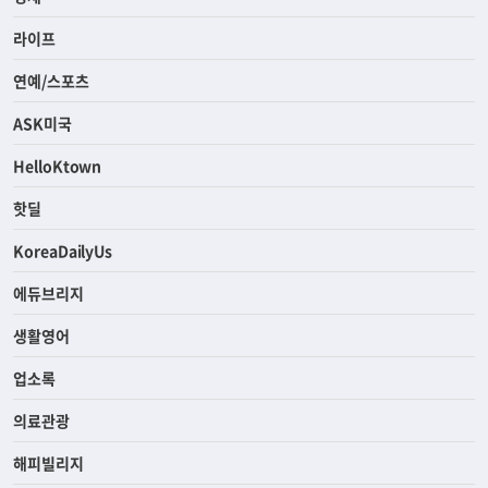
라이프
연예/스포츠
ASK미국
HelloKtown
핫딜
KoreaDailyUs
에듀브리지
생활영어
업소록
의료관광
해피빌리지