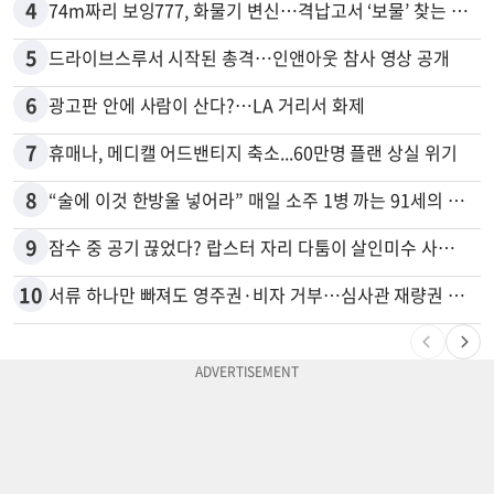
4
74m짜리 보잉777, 화물기 변신…격납고서 ‘보물’ 찾는 인천공항
5
드라이브스루서 시작된 총격…인앤아웃 참사 영상 공개
6
광고판 안에 사람이 산다?…LA 거리서 화제
7
휴매나, 메디캘 어드밴티지 축소...60만명 플랜 상실 위기
8
“술에 이것 한방울 넣어라” 매일 소주 1병 까는 91세의 철칙
9
잠수 중 공기 끊었다? 랍스터 자리 다툼이 살인미수 사건으로
10
서류 하나만 빠져도 영주권·비자 거부…심사관 재량권 대폭 확대