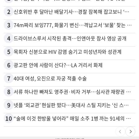
2
신호위반 후 달아난 배달기사…경찰 잠복해 잡고보니 ‘반전’
3
74m짜리 보잉777, 화물기 변신…격납고서 ‘보물’ 찾는 인천공항
4
드라이브스루서 시작된 총격…인앤아웃 참사 영상 공개
5
목회자 신분으로 HIV 감염 숨기고 미성년자와 성관계
6
광고판 안에 사람이 산다?…LA 거리서 화제
7
40대 여성, 오진으로 자궁 적출 수술
8
서류 하나만 빠져도 영주권·비자 거부…심사관 재량권 대폭 확대
9
넷플 ‘외교관’ 현실판 떴다…美대사 스틸 지키는 ‘신 스틸러’
10
“술에 이것 한방울 넣어라” 매일 소주 1병 까는 91세의 철칙