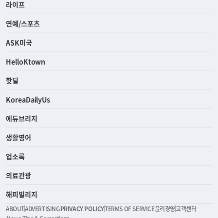
라이프
연예/스포츠
ASK미국
HelloKtown
핫딜
KoreaDailyUs
에듀브리지
생활영어
업소록
의료관광
해피빌리지
ABOUT
ADVERTISING
PRIVACY POLICY
TERMS OF SERVICE
윤리경영
고객센터