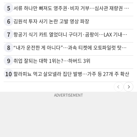
5
서류 하나만 빠져도 영주권·비자 거부…심사관 재량권 대폭 확대
6
김원석 투자 사기 논란 고발 영상 파장
7
항공기 식기 카트 열었더니 구더기·곰팡이…LAX 기내식 업체 논란
8
“내가 운전한 게 아니다”…과속 티켓에 오토파일럿 탓한 운전자
9
취업 잘되는 대학 1위는?…하버드 3위
10
할라피뇨 먹고 살모넬라 집단 발병…가주 등 27개 주 확산