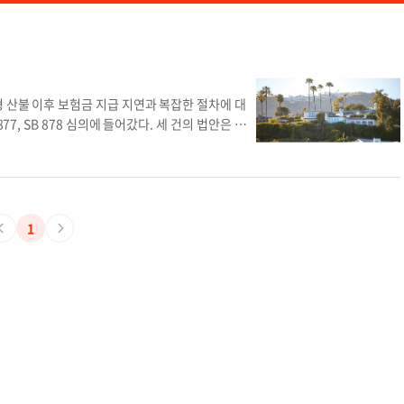
 산불 이후 보험금 지급 지연과 복잡한 절차에 대
7, SB 878 심의에 들어갔다. 세 건의 법안은 가
된 산불 보험·복구 패키지 법안이다. 세 법안은 각
핵심 법안은 재난복구개혁법인 SB-876이다. 이 법
에게 서면으로 알리도록 했다. 주택이 완파된 경우
해야 하고 지급이 늦어지면 이자를 가산한다. 이와
출, 벌금 강화를 명시했다. SB-877은 산불 예방
1
치를 할 경우 보험사는 의무적으로 보험료 할인에 반
을 하면 보험사가 위험 점수를 낮게 책정하도록 표준
으로 특정 지역 전체를 고위험군으로 묶어 일괄적으로
 거부할 때는 최신 기상 데이터와 주택의 방화 조
 법안 심의와 관련해 "수십 년간 유지된 보험 제도
성을 강조했다. 파딜라 위원장은 퍼시픽 팰리세이즈와
고 있다고 지적했다. 리카르도 라라 가주 보험국장
가했다. 라라 국장은 보험사들이 청구 처리를 지연
로 규정했다. 지난해 1월 산불로 LA 일대에서는