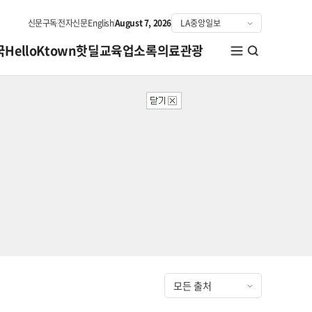
신문구독
전자신문
English
August 7, 2026
국
HelloKtown
핫딜
교육
업소록
의료관광