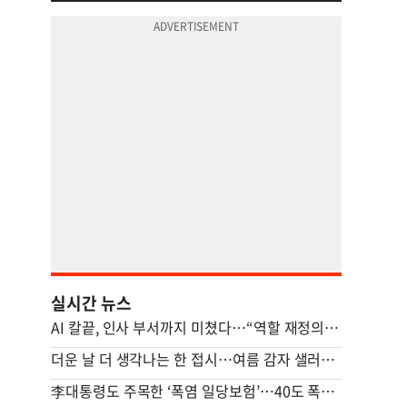
실시간 뉴스
AI 칼끝, 인사 부서까지 미쳤다…“역할 재정의 못하면 멸종”
더운 날 더 생각나는 한 접시…여름 감자 샐러드 [쿠킹]
李대통령도 주목한 ‘폭염 일당보험’…40도 폭염에 기후보험 뜬다