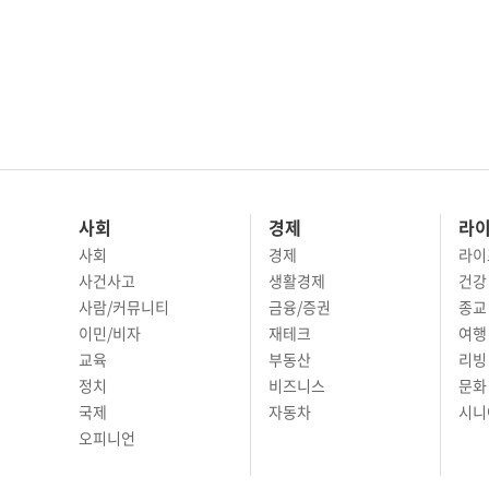
사회
경제
라
사회
경제
라이
사건사고
생활경제
건강
사람/커뮤니티
금융/증권
종교
이민/비자
재테크
여행 
교육
부동산
리빙
정치
비즈니스
문화 
국제
자동차
시니
오피니언