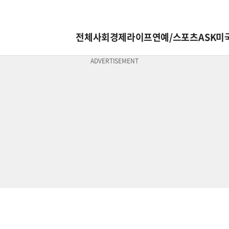
전체
사회
경제
라이프
연예/스포츠
ASK미