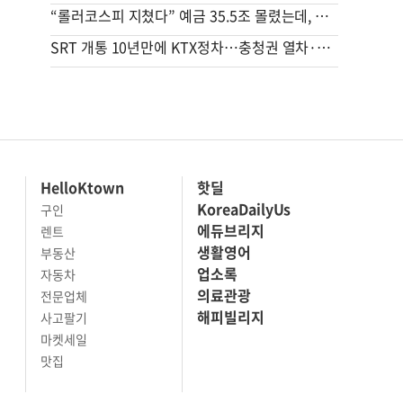
“롤러코스피 지쳤다” 예금 35.5조 몰렸는데, 금리 떨어진 이유
SRT 개통 10년만에 KTX정차…충청권 열차·버스 노선 대대적 확충
HelloKtown
핫딜
KoreaDailyUs
구인
에듀브리지
렌트
생활영어
부동산
업소록
자동차
의료관광
전문업체
해피빌리지
사고팔기
마켓세일
맛집