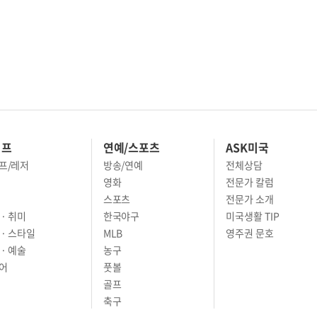
이프
연예/스포츠
ASK미국
프/레저
방송/연예
전체상담
영화
전문가 칼럼
스포츠
전문가 소개
· 취미
한국야구
미국생활 TIP
 · 스타일
MLB
영주권 문호
· 예술
농구
어
풋볼
골프
축구