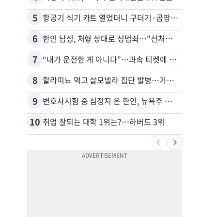
5
15
항공기 식기 카트 열었더니 구더기·곰팡이…LAX 기내식 업체 논란
6
16
한인 남성, 처형 상대로 성범죄…"선처해줬더니 배신자 취급"
7
17
“내가 운전한 게 아니다”…과속 티켓에 오토파일럿 탓한 운전자
8
18
할라피뇨 먹고 살모넬라 집단 발병…가주 등 27개 주 확산
9
19
변호사시험 중 심정지 온 한인, 뉴욕주 제소
10
20
취업 잘되는 대학 1위는?…하버드 3위