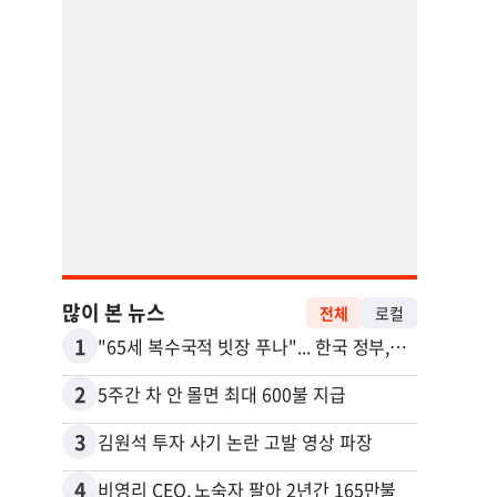
많이 본 뉴스
전체
로컬
1
11
"65세 복수국적 빗장 푸나"... 한국 정부, 연령 완화 전면 추진
2
12
5주간 차 안 몰면 최대 600불 지급
3
13
김원석 투자 사기 논란 고발 영상 파장
4
14
비영리 CEO, 노숙자 팔아 2년간 165만불