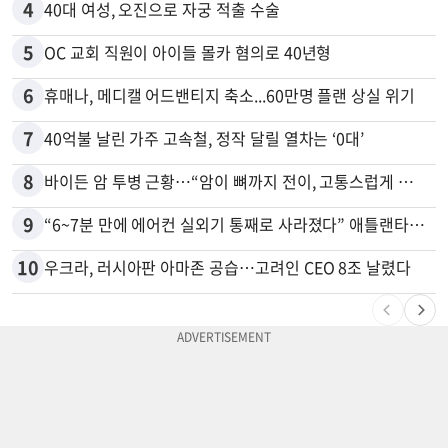
4
40대 여성, 오진으로 자궁 적출 수술
5
OC 교회 직원이 아이들 몰카 혐의로 40년형
6
휴매나, 메디캘 어드밴티지 축소...60만명 플랜 상실 위기
7
40억불 날린 가주 고속철, 정작 달릴 열차는 ‘0대’
8
바이든 암 투병 근황…“암이 뼈까지 전이, 고통스럽게 투병 중”
9
“6~7분 만에 에어컨 실외기 통째로 사라졌다” 애틀랜타서 실외기 도난 급증
10
우크라, 러시아판 아마존 공습…고려인 CEO 8조 날렸다