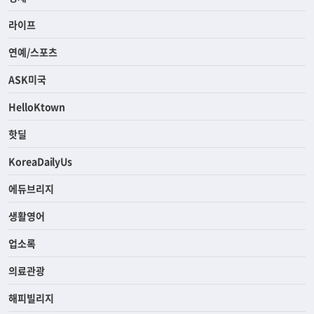
라이프
연예/스포츠
ASK미국
HelloKtown
핫딜
KoreaDailyUs
에듀브리지
생활영어
업소록
의료관광
해피빌리지