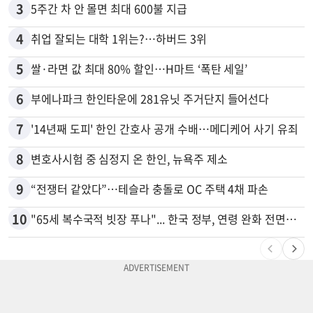
3
5주간 차 안 몰면 최대 600불 지급
4
취업 잘되는 대학 1위는?…하버드 3위
5
쌀·라면 값 최대 80% 할인…H마트 ‘폭탄 세일’
6
부에나파크 한인타운에 281유닛 주거단지 들어선다
7
'14년째 도피' 한인 간호사 공개 수배…메디케어 사기 유죄
8
변호사시험 중 심정지 온 한인, 뉴욕주 제소
9
“전쟁터 같았다”…테슬라 충돌로 OC 주택 4채 파손
10
"65세 복수국적 빗장 푸나"... 한국 정부, 연령 완화 전면 추진