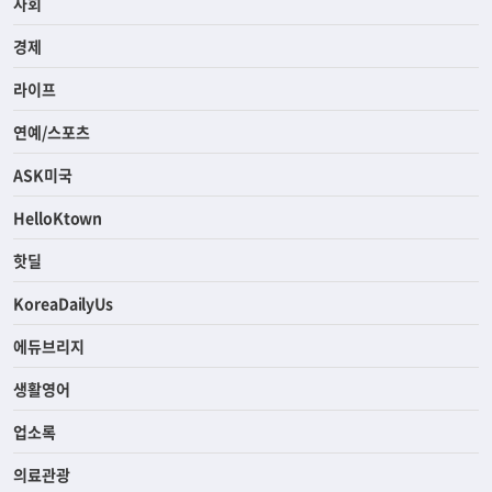
사회
경제
라이프
연예/스포츠
ASK미국
HelloKtown
핫딜
KoreaDailyUs
에듀브리지
생활영어
업소록
의료관광