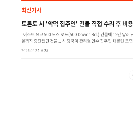
최신기사
토론토 시 '악덕 집주인' 건물 직접 수리 후 비
이스트 요크 500 도스 로드(500 Dawes Rd.) 건물에 12만 달
달까지 중단됐던 건물... 시 당국이 관리권 인수 집주인 캐롤린 크렙스(C
비 구상권 청구 직면 "지옥 같던 시간 끝났다"... 시 당국, 강제
2026.04.24. 6:25
았던 이스트 요크의 한 아파트 단지에 마침내 토론토 시가 직접 수리 
드 건물의 공용 공간 수리 및 해충 방역을 위해 12만 달러를 투입
직접 수리를 집행하고 그 비용을 집주인에게 청구하는 '강력한 법적
집주인과의 전쟁' 첫 성과 이번 조치는 지난달 올리비아 차우(Olivi
속(Cracking Down on Bad Landlords)' 결의안에 따른 것
이 방치되어 지난 2월에는 캐나다 포스트(Canada Post)가 안
벌어졌었다. 시 당국은 집주인 캐롤린 크렙스에게 20만 달러의 벌금
러 역시 부동산 유치권(Lien) 설정을 통해 전액 환수할 방침이다. 벌
과 비치스-이스트 요크 지역구의 브래드 브래드포드 시의원은 "이
해야 할 기본 의무를 저버린 집주인과의 수십 년에 걸친 싸움에서 얻
지문에 따르면, 만약 집주인이 시의 수리 작업을 방해할 경우 최소 5
과될 수 있다. 공권력의 집행, '주거 정의'를 향한 발걸음 그동안 토
과' 수준에 그쳐 실제 주거 환경 개선으로 이어지는 데 한계가 있었