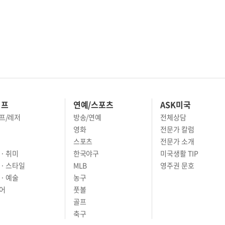
이프
연예/스포츠
ASK미국
프/레저
방송/연예
전체상담
영화
전문가 칼럼
스포츠
전문가 소개
· 취미
한국야구
미국생활 TIP
 · 스타일
MLB
영주권 문호
· 예술
농구
어
풋볼
골프
축구