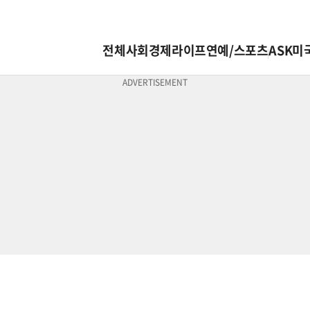
전체
사회
경제
라이프
연예/스포츠
ASK미