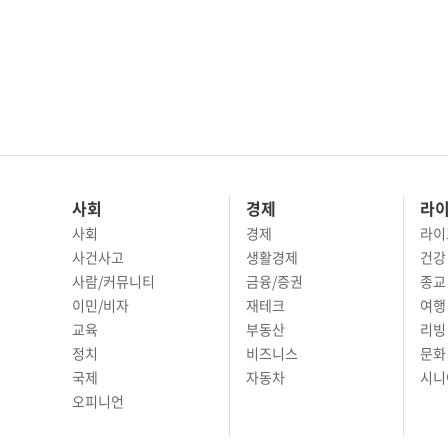
사회
경제
라
사회
경제
라이
사건사고
생활경제
건강
사람/커뮤니티
금융/증권
종교
이민/비자
재테크
여행 
교육
부동산
리빙
정치
비즈니스
문화 
국제
자동차
시니
오피니언