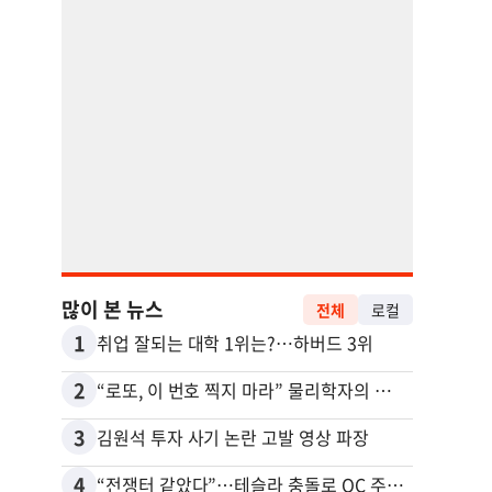
많이 본 뉴스
전체
로컬
1
11
취업 잘되는 대학 1위는?…하버드 3위
2
12
“로또, 이 번호 찍지 마라” 물리학자의 당첨금 높이는 비밀
3
13
김원석 투자 사기 논란 고발 영상 파장
4
14
“전쟁터 같았다”…테슬라 충돌로 OC 주택 4채 파손