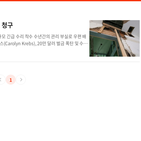
용 청구
러 규모 긴급 수리 착수 수년간의 관리 부실로 우편 배
arolyn Krebs), 20만 달러 벌금 폭탄 및 수리
 수리권 발동 수년간 열악한 주거 환경으로 악명이 높
인력을 투입했다. 23일 토론토 시는 500 도스 로
한다고 밝혔다. 이는 시가 집주인의 의사와 상관없이
 대응'의 일환이다. 올리비아 차우 시장의 '악덕
a Chow) 토론토 시장이 발의한 '악덕 집주인 단
1
이다. 해당 건물은 엘리베이터 고장, 누수, 해충 문제 등
전상의 이유로 우편 배달을 거부하는 초유의 사태까지
을 부과했으며, 이번에 투입되는 수리비 12만 달
금만 수억 원... 방해 시 최대 150만 달러 추가 부
번 판결은 세입자들에게 안전한 주거 환경을 제공
은 큰 승리"라고 평가했다. 건물 내부에 부착된 공
0만 달러에서 최대 150만 달러의 추가 벌금이 부
론토 시의 세입자 보호 정책은 '권고'나 '벌금 부
다. 벌금을 내고도 수리를 미루는 배짱 영업이 가능