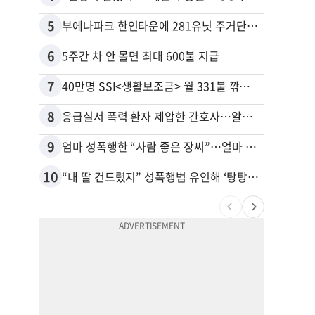
5
15
부에나파크 한인타운에 281유닛 주거단지 들어선다
6
16
5주간 차 안 몰면 최대 600불 지급
7
17
40만명 SSI<생활보조금> 월 331불 깎이나
8
18
응급실서 폭력 환자 제압한 간호사…알고 보니
9
19
엄마 성폭행한 “사람 좋은 장씨”…얼마 뒤 딸 배도 불러왔다
유학생
10
20
“내 딸 건드렸지” 성폭행범 유인해 ‘탕탕’…아빠의 복수 결말
추방된