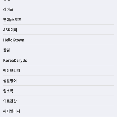
라이프
연예/스포츠
ASK미국
HelloKtown
핫딜
KoreaDailyUs
에듀브리지
생활영어
업소록
의료관광
해피빌리지