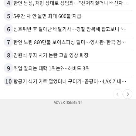
4
한인 남성, 처형 상대로 성범죄…"선처해줬더니 배신자 취급"
5
5주간 차 안 몰면 최대 600불 지급
6
신호위반 후 달아난 배달기사…경찰 잠복해 잡고보니 ‘반전’
7
한인 노린 860만불 보이스피싱 덜미…영사관·한국 검찰 사칭
8
김원석 투자 사기 논란 고발 영상 파장
9
취업 잘되는 대학 1위는?…하버드 3위
10
항공기 식기 카트 열었더니 구더기·곰팡이…LAX 기내식 업체 논란