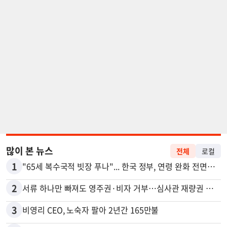
많이 본 뉴스
전체
로컬
1
"65세 복수국적 빗장 푸나"... 한국 정부, 연령 완화 전면 추진
2
서류 하나만 빠져도 영주권·비자 거부…심사관 재량권 대폭 확대
3
비영리 CEO, 노숙자 팔아 2년간 165만불