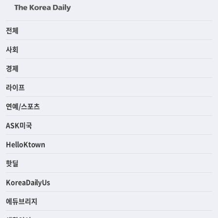
전체
사회
경제
라이프
연예/스포츠
ASK미국
HelloKtown
핫딜
KoreaDailyUs
에듀브리지