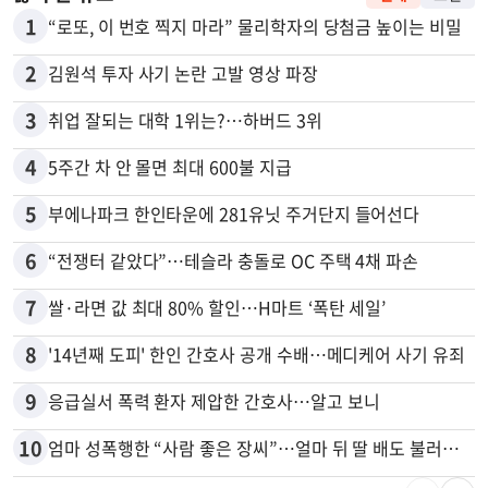
1
“로또, 이 번호 찍지 마라” 물리학자의 당첨금 높이는 비밀
2
김원석 투자 사기 논란 고발 영상 파장
3
취업 잘되는 대학 1위는?…하버드 3위
4
5주간 차 안 몰면 최대 600불 지급
5
부에나파크 한인타운에 281유닛 주거단지 들어선다
6
“전쟁터 같았다”…테슬라 충돌로 OC 주택 4채 파손
7
쌀·라면 값 최대 80% 할인…H마트 ‘폭탄 세일’
8
'14년째 도피' 한인 간호사 공개 수배…메디케어 사기 유죄
9
응급실서 폭력 환자 제압한 간호사…알고 보니
10
엄마 성폭행한 “사람 좋은 장씨”…얼마 뒤 딸 배도 불러왔다