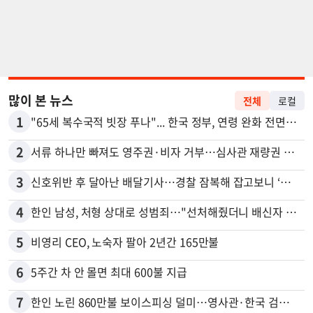
많이 본 뉴스
전체
로컬
1
"65세 복수국적 빗장 푸나"... 한국 정부, 연령 완화 전면 추진
2
서류 하나만 빠져도 영주권·비자 거부…심사관 재량권 대폭 확대
3
신호위반 후 달아난 배달기사…경찰 잠복해 잡고보니 ‘반전’
4
한인 남성, 처형 상대로 성범죄…"선처해줬더니 배신자 취급"
5
비영리 CEO, 노숙자 팔아 2년간 165만불
6
5주간 차 안 몰면 최대 600불 지급
7
한인 노린 860만불 보이스피싱 덜미…영사관·한국 검찰 사칭