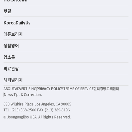
핫딜
KoreaDailyUs
에듀브리지
생활영어
업소록
의료관광
해피빌리지
ABOUT
ADVERTISING
PRIVACY POLICY
TERMS OF SERVICE
윤리경영
고객센터
News Tips & Corrections
690 Wilshire Place Los Angeles, CA 90005
TEL. (213) 368-2500 FAX. (213) 389-6196
© Joongangilbo USA. All Rights Reserved.