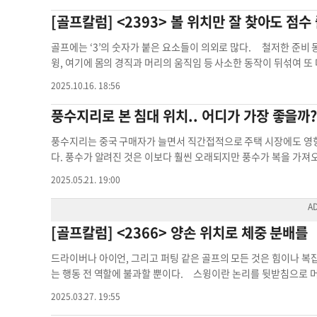
션 지표인 배당수익률(Dividend Yield)도 같은 방향의 신호를
짧은 시간에 범행을 저지른 뒤 도주하는 사례도 많다”며 “경찰 인력
워 상승 흐름을 이어왔다. 특히 다우지수는 지난 5년간 꾸준히 이어
[골프칼럼] <2393> 볼 위치만 잘 찾아도 점수
록 주식을 보유하는 것만으로도 상대적으로 많은 현금 흐름을 얻을 수
인”이라고 덧붙였다. 김 대표의 설명처럼 지난해 한 콘도에서는 집
통상적으로 장기간 상승세가 마무리 지점에 가까워지고 있음을 시사
이다. 그런데 현재 S&P 500의 배당수익률은 약 1% 초반대에 불과하
발생한 것으로 전해졌다. 절도범은 담을 넘어 창문을 통해 주택 내
장 참여자들의 태도와 심리적 구성 변화다. 최근 몇 달 간 개인투자자
골프에는 ‘3’의 숫자가 붙은 요소들이 의외로 많다. 철저한 준비
자한 100만 달러에서 1년 동안 받을 수 있는 배당금은 약 1만 달
가 잇따르면서 경비업체에 차량 위치추적 장치 부착 여부 점검을 
답 비율이 급격히 감소해 연중 가장 낮은 수준에 도달했다. 놀라운 
윙, 여기에 몸의 경직과 머리의 움직임 등 사소한 동작이 뒤섞여 또 
해 주주에게 이익을 환원하는 경우가 많고, 성장주 중심의 빅테크 
탐지 장치가 인터넷에서 50~150달러 정도에 판매되고 있어 직접
는 것이다. 주식시장은 10월 말 이후 제한된 범위에서 움직여 왔
요한 3요소인 건강상태를 대표하는 심(心), 기(氣), 체(體)가 있다.
2025.10.16. 18:56
라도 1%대 배당수익률은 역사적 기준으로 ‘주식 보유에 대한 현금 
수법은 전국적으로도 나타나고 있다. 미시건주에서는 절도 조직이 
도 투자자들은 비관적 전망을 빠르게 걷어내고 다시 낙관 쪽으로 
(control)과 자신감(confidence), 정신집중(concentrati
존해야 하는 구조다. ▶유동성 대비 주가: M2와 S&P 500의 괴리
를 파악한 뒤 약 26만 달러 상당의 현금과 보석을 훔친 사건이 발생
다기보다는 오히려 투자자들 내부에서 위험 신호를 경시하는 심리
3이 있고, 즐거움을 더해주는 편안한 파트너와 날씨, 그리고 그날의 점
풍수지리로 본 침대 위치.. 어디가 가장 좋을까
믹 이후 막대한 유동성을 시장에 공급했다. M2(광의통화량)는 최근 
치를 이용해 주택 절도를 저지른 사례도 나왔다. 이은영 기자위치 
다. 레버리지 역시 시장의 취약성을 확대하는 요인이다. 지난 10월
심, 장타 욕심, 구멍 욕심도 있다. 구매 욕심이란 잘 맞거나 멀리
문’을 드는 사람들이 있는데, 이는 일정 부분 맞는 말이다. 그러나 
준을 기록했다. 이는 단순히 주식을 빚내서 사는 수준을 넘어 비트
이 구매하는 경우다. 또 때와 장소를 가리지 않고 오로지 일발 장
풍수지리는 중국 구매자가 늘면서 직간접적으로 주택 시장에도 영향
다. 최근 이 비율은 과거보다 크게 높아져 있다. 즉, 유동성이 늘
한 보유량 확대’라는 새로운 형태로 나타난다. 일부 기업들은 회
상대로 무작정 퍼팅하는 구멍 욕심 골퍼도 있다. 골프 기본의 3대 요
다. 풍수가 알려진 것은 이보다 훨씬 오래되지만 풍수가 복을 가져
단순히 ‘돈이 많이 풀려서 오른 것’이라는 해석만으로는 설명이 부족한
는 방식까지 활용해 왔다. 이러한 구조는 상승기에는 수익률을 폭
이는 스윙 준비의 철칙으로 반드시 지켜야 하는 항목들이다. 기본 
화를 추구하는 감각을 빌려오는 것에 가깝다. 풍수가 좋다는 곳은
2025.05.21. 19:00
2 대비 주가 비율이 모두 같은 방향을 가리키고 있음을 보여준다.
기하급수적인 손실로 돌아오는 이른바 이중 레버리지 구조의 위험을 
다. 위치 설정이 잘못되면 자세(몸)가 휘어지기도 하지만 뒤땅을 치
쌓였다. 이런 특성 때문에 풍수의 원칙은 편하게 쉬는 곳인 집, 
주목할 만한 사실이다. ▶고평가 시장에서 투자자가 직면하는 현실
대규모 청산 사례는 그러한 위험이 이미 현실화되고 있음을 보여
치게 오른발 쪽에 치우치면 몸이 오른쪽으로 기울게 돼 볼의 탄도가
수에도 차분한 색조와 거울을 피하는 것, 포근한 러그를 까는 것 등
반드시 그렇지는 않다. 밸류에이션 지표는 ‘언제 시장이 하락할지’를
특징은 단기 금리와 장기 금리가 서로 다른 메시지를 주고 있다는 점
황으로 변한다. 반대로 왼발 쪽에 지나치게 치우치면 오른쪽 어깨를
치다. 최근 건강의 중요한 요소로 주목받는 숙면에 도움이 되기 때문
[골프칼럼] <2366> 양손 위치로 체중 분배를
수년간 지속되었지만 시장은 그 이후에도 상당 기간 상승을 이어갔
해 단기물 금리는 하향 압력을 크게 받았다. 그러나 장기물, 특히
이언샷은 뒤땅을 심하게 찍고, 드라이버 샷은 힘차게 볼이 날다가 힘
에 따르면 침대의 위치는 생각보다 훨씬 큰 영향을 미친다. 최적의
다. 역사적 연구들은 CAPE가 높은 시점에서 주식을 매수한 투자
지 않고 있다. 전문가들은 오히려 미국과 주요국의 장기금리가 다시 
특히 하체가 짧은 사람의 경우, 왼발 쪽으로 지나치게 치우친 볼 
동안 스트레스 감소 ▶쉽게 잠들고 깨어나는 리듬 형성 ▶기분 안
드라이버나 아이언, 그리고 퍼팅 같은 골프의 모든 것은 힘이나 복잡
대로 CAPE가 낮은 시점에 매수한 경우 장기 수익률이 높았다. 즉
이런 괴리는 첫째, 정부의 재정 지출 확대가 장기 국채 발행 증가
표 방향으로 밀고 나가는 이른바 스웨이 현상까지 발생, 각별한 주
◆침대에서 문이 보이게 풍수에서는 침대에 누웠을 때 침실 문이 보
는 행동 전 역할에 불과할 뿐이다. 스윙이란 논리를 뒷받침으로 머
이 크다는 뜻이다. 특히 은퇴가 가까운 분들이나 이미 은퇴한 분들
어 올리는 힘으로 작동하기 때문이다. 둘째, 투자자들은 경기 둔
로 처지거나 우측으로 상체가 밀려나는 결정적 실수를 범하기도 한
직선상에 오도록 배치하는 것은 피해야 한다. 이는 '장례식 위치'
연습에 의하여 근육에 기억시키는 것으로부터 시작되어야 한다. 이
인출 전략을 유지한다면 자산이 예상보다 빨리 소진될 위험이 있기
국채에 대한 수요를 충분히 공급하지 못하고 있다. 셋째, 인플레이
꿈치 선상에 있어야, 다운스윙에서 클럽이 최하점을 통과하며 상승
에서는 피한다. 대신, 침대 머리맡은 튼튼한 벽에 기대고, 침대에
2025.03.27. 19:55
로 샷을 마친다. 처음 골프를 시작한 대다수의 사람들은 힘에 의
금, 실질적으로 무엇을 해야 할까. 몇 가지 질문을 스스로에게 던져
지는 않는’ 구조적 비용 요인이 남아 있어 장기 금리 하락을 가로
우드와 롱아이언, 즉 2, 3, 4, 5, 6번 아이언은 드라이버위치보다 공
한다. 심리적으로도 사적인 공간을 지키려는 본능을 만족시켜 안정