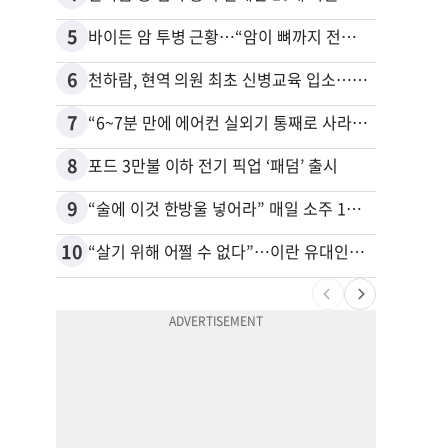
5
15
바이든 암 투병 근황…“암이 뼈까지 전이, 고통스럽게 투병 중”
6
16
천하람, 현역 의원 최초 신병교육 입소…논산서 2박3일 생활
7
17
“6~7분 만에 에어컨 실외기 통째로 사라졌다” 애틀랜타서 실외기 도난 급증
8
18
포드 3만불 이하 전기 픽업 ‘패덤’ 출시
9
19
“술에 이것 한방울 넣어라” 매일 소주 1병 까는 91세의 철칙
10
20
“살기 위해 어쩔 수 없다”…이란 유대인이 반이스라엘 외치는 까닭