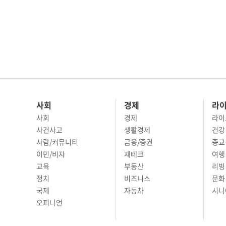
사회
경제
라
사회
경제
라이
사건사고
생활경제
건강
사람/커뮤니티
금융/증권
종교
이민/비자
재테크
여행 
교육
부동산
리빙
정치
비즈니스
문화 
국제
자동차
시니
오피니언