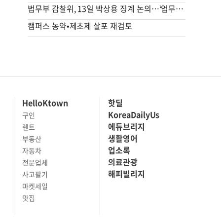
법무부 감찰위, 13일 박상용 징계 논의…‘업무중 페북’도 심의
캠퍼스 농약•제초제 살포 재검토
HelloKtown
핫딜
KoreaDailyUs
구인
에듀브리지
렌트
생활영어
부동산
업소록
자동차
의료관광
전문업체
해피빌리지
사고팔기
마켓세일
맛집