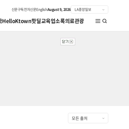
신문구독
전자신문
English
August 9, 2026
국
HelloKtown
핫딜
교육
업소록
의료관광