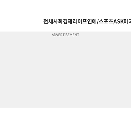
전체
사회
경제
라이프
연예/스포츠
ASK미