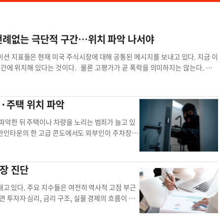
전례없는 극단적 구간…위치 파악 나서야
션 지표들은 현재 미국 주식시장에 대해 공통된 메시지를 보내고 있다. 지금 이
구간에 위치해 있다는 것이다. 물론 고평가가 곧 폭락을 의미하지는 않는다. 시
 맞추는 것은 전문가에게도 어려운 일이다. 그러나 지금 어디에 서 있는지를 정확
여다보자. ▶밸류에이션 지표란 밸류에이션이란 주식이 ‘적정 가격에 거래되고
서 비싼 것이 아니듯, 주가 자체만으로는 의미가 없다. 그 주가가 기업의 수익,
선·주택 위치 파악
에이션 지표다. 가장 많이 사용되는 지표 중 하나가 주가수익비율(P/E Rati
 미래 이익에 대한 기대가 크거나 주식이 비싼 상태임을 의미한다. 노벨 경제학
파악한 뒤 주택이나 차량을 노리는 범죄가 늘고 있
일 연도 이익 대신 인플레이션을 감안한 10년 평균 이익을 분모로 사용하는 경기
A 한인타운의 한 고급 콘도에서도 외부인이 주차장으
Ratio)를 개발했다. 단기 경기 사이클의 왜곡을 줄이고 장기적 관점에서 시장 수준을 평
대 주택이 있는 24시간 경비 상주 게이트 커뮤니티
 미국 S&P 500의 CAPE는 40배대 중반 수준이다. 이 수치가 얼마나 높은 것
 자전거를 타고 단지 주변을 배회하던 한 남성이 잠
된 CAPE의 장기 평균은 약 17배다. 즉, 역사적으로 ‘정상적인’ 시장에서 투
경비원이 현장에 출동해 출입 경위를 묻자 이 남성은
장 진단
현대 시장에서는 빅테크 기업의 높은 이익률, 낮은 자본비용 환경, 회계 기준 변
 별다른 충돌 없이 단지 밖으로 퇴거 조치됐다. 경
다. 이를 반영해 넓게 잡아도 현대적 정상 범위는 20~25배 수준으로 볼 수 있
전 탐색 가능성도 배제할 수 없다고 보고 있다. 앤
내고 있다. 주요 지수들은 여전히 역사적 고점 부근
벗어나 있다. 역사적으로 CAPE가 이 수준까지 도달했던 시기는 손에 꼽힌다. 19
위치추적 장치를 몰래 부착한 뒤 이동 경로를 파악
 투자자 심리, 금리 구조, 실물 경제의 흐름이 서
를 역사적 백분위수로 환산하면 1970년 이후 데이터 기준으로 사실상 최상위권에
간 동선을 파악하는 조직적인 절도 수법이 늘고 있
적 가격은 평온하지만 내부에서 균열이 점차 넓어지
다. ▶배당수익률 1%: 주식이 주는 현금 보상의 실종 또 다른 핵심 밸류에이
후 경비업체 출동까지 약 30분이 걸리는 점을 노려
기술혁신·AI·생성형 모델·반도체라는 서사를 앞세