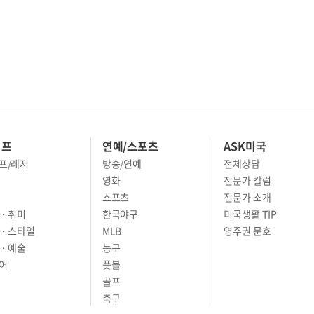
이프
연예/스포츠
ASK미국
프/레저
방송/연예
전체상담
영화
전문가 칼럼
스포츠
전문가 소개
· 취미
한국야구
미국생활 TIP
 · 스타일
MLB
영주권 문호
· 예술
농구
어
풋볼
골프
축구