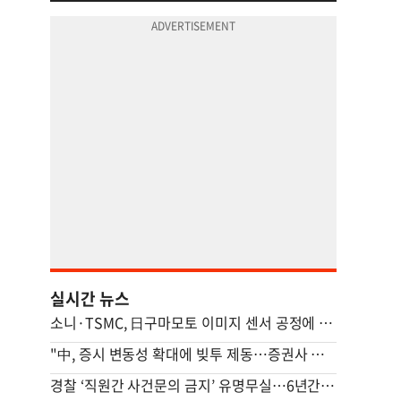
실시간 뉴스
소니·TSMC, 日구마모토 이미지 센서 공정에 9조원 합작 투자
"中, 증시 변동성 확대에 빚투 제동…증권사 거래 심사 강화"
경찰 ‘직원간 사건문의 금지’ 유명무실…6년간 징계 단 3건