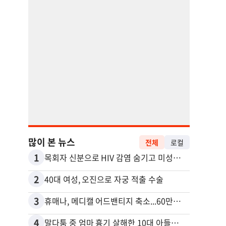
많이 본 뉴스
전체
로컬
1
11
목회자 신분으로 HIV 감염 숨기고 미성년자와 성관계
2
12
40대 여성, 오진으로 자궁 적출 수술
3
13
휴매나, 메디캘 어드밴티지 축소...60만명 플랜 상실 위기
4
14
말다툼 중 엄마 흉기 살해한 10대 아들…범행 직후 한 짓 충격