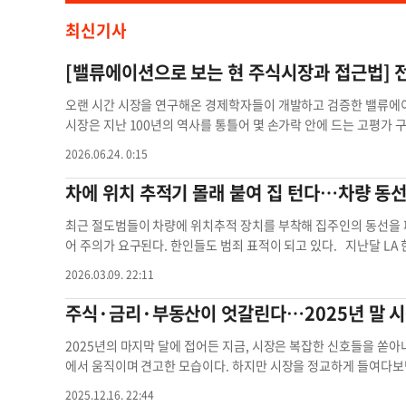
최신기사
[밸류에이션으로 보는 현 주식시장과 접근법] 
오랜 시간 시장을 연구해온 경제학자들이 개발하고 검증한 밸류에이
시장은 지난 100년의 역사를 통틀어 몇 손가락 안에 드는 고평가 
장은 예상보다 훨씬 오래 과열 상태를 유지할 수 있으며, 타이밍을
2026.06.24. 0:15
히 이해하는 것은 모든 투자 판단의 출발점이다. 숫자를 직접 들
있는가’를 판단하는 기준이다. 어떤 기업의 주가가 1만 달러라고 해
차에 위치 추적기 몰래 붙여 집 턴다…차량 동
자산, 배당 등과 어떤 관계를 맺고 있는지를 비율로 표현한 것이 밸류
o)이다. 주가를 주당순이익으로 나눈 값으로, 이 수치가 높을수록
최근 절도범들이 차량에 위치추적 장치를 부착해 집주인의 동선을 
상 수상자 로버트 쉴러 예일대 교수는 여기서 한 걸음 더 나아가 단
어 주의가 요구된다. 한인들도 범죄 표적이 되고 있다. 지난달 L
조정 주가수익비율, 즉 CAPE(Cyclically Adjusted P/E 
로 침입하는 사건이 발생했다. 이 콘도 단지는 100만~160만 달러
2026.03.09. 22:11
가하기 위한 도구다. ▶CAPE가 말하는 것: 역사적 극단의 구간 현재
다. 담당 경비업체에 따르면 지난달 중순 CCTV 모니터링 과정에서
인지를 이해하려면 역사적 맥락이 필요하다. 1900년대 초반부터 계산
겨 있던 주차장 비상문을 열고 내부로 들어오는 모습이 포착됐다. 
주식·금리·부동산이 엇갈린다…2025년 말 시
자자들은 10년 평균 이익의 약 17배 가격에 주식을 사왔다. 물론 
“친구를 만나러 왔는데 문이 열려 있어 들어왔다”고 주장했다. 이후
화 등을 감안해 새로운 ‘정상 범위’가 과거보다 높아졌다는 주장도 있
비업체는 이번 침입이 단순한 외부인 출입이 아니라 절도를 위한 사
2025년의 마지막 달에 접어든 지금, 시장은 복잡한 신호들을 쏟아
다. 그런데 40배를 훌쩍 넘는 현재 수치는 이 보정 범위마저 크게 
디 김 팬암경비회사 대표는 “절도범들이 차량 밑이나 범퍼 주변에 
에서 움직이며 견고한 모습이다. 하지만 시장을 정교하게 들여다보면
29년 대공황 직전, 1999~2000년 닷컴 버블이 대표적이다. 이
해 집 위치와 생활 패턴을 분석하는 경우가 있다”며 “범행 전 장기
로 다른 방향을 가리키는 모습이 점점 더 뚜렷하게 드러난다. 표면
2025.12.16. 22:44
해당하는 수준이다. 시장이 역사적 극단 구간에 위치해 있다는 의미
다”고 말했다. 이어 “상주 경비원이 없는 단지의 경우 침입 적발 
는 국면이라 할 수 있다. ▶주식시장 주식시장은 2025년 내내 