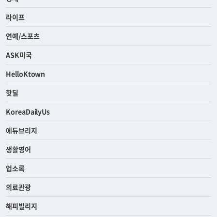
라이프
연예/스포츠
ASK미국
HelloKtown
핫딜
KoreaDailyUs
에듀브리지
생활영어
업소록
의료관광
해피빌리지