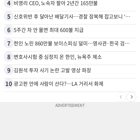
4
비영리 CEO, 노숙자 팔아 2년간 165만불
5
신호위반 후 달아난 배달기사…경찰 잠복해 잡고보니 ‘반전’
6
5주간 차 안 몰면 최대 600불 지급
7
한인 노린 860만불 보이스피싱 덜미…영사관·한국 검찰 사칭
8
변호사시험 중 심정지 온 한인, 뉴욕주 제소
9
김원석 투자 사기 논란 고발 영상 파장
10
광고판 안에 사람이 산다?…LA 거리서 화제