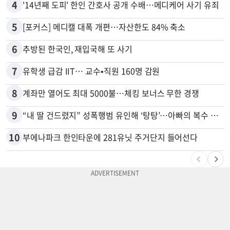
4
'14년째 도피' 한인 간호사 공개 수배…메디케어 사기 유죄
5
[포커스] 메디캘 대폭 개편…자산한도 84% 축소
6
추방된 한국인, 재입국해 또 사기
7
유학생 급감 IIT… 교수•직원 160명 감원
8
계좌만 열어도 최대 5000불…체킹 보너스 무한 경쟁
9
“내 딸 건드렸지” 성폭행범 유인해 ‘탕탕’…아빠의 복수 결말
10
부에나파크 한인타운에 281유닛 주거단지 들어선다