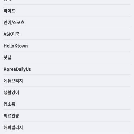
라이프
연예/스포츠
ASK미국
HelloKtown
핫딜
KoreaDailyUs
에듀브리지
생활영어
업소록
의료관광
해피빌리지