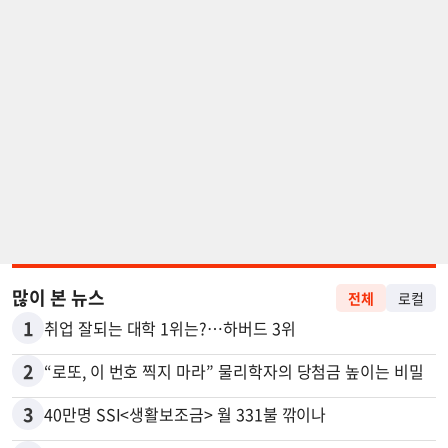
많이 본 뉴스
전체
로컬
1
취업 잘되는 대학 1위는?…하버드 3위
2
“로또, 이 번호 찍지 마라” 물리학자의 당첨금 높이는 비밀
3
40만명 SSI<생활보조금> 월 331불 깎이나