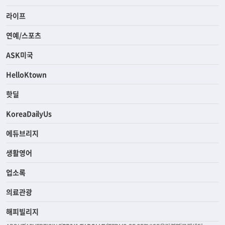
라이프
연예/스포츠
ASK미국
HelloKtown
핫딜
KoreaDailyUs
에듀브리지
생활영어
업소록
의료관광
해피빌리지