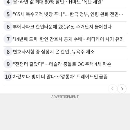
4
쌀·라면 값 최대 80% 할인…H마트 ‘폭탄 세일’
5
"65세 복수국적 빗장 푸나"... 한국 정부, 연령 완화 전면 추진
6
부에나파크 한인타운에 281유닛 주거단지 들어선다
7
'14년째 도피' 한인 간호사 공개 수배…메디케어 사기 유죄
8
변호사시험 중 심정지 온 한인, 뉴욕주 제소
9
“전쟁터 같았다”…테슬라 충돌로 OC 주택 4채 파손
10
차값보다 빚이 더 많다…‘깡통차’ 트레이드인 급증