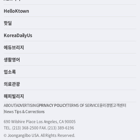
HelloKtown
핫딜
KoreaDailyUs
에듀브리지
생활영어
업소록
의료관광
해피빌리지
ABOUT
ADVERTISING
PRIVACY POLICY
TERMS OF SERVICE
윤리경영
고객센터
News Tips & Corrections
690 Wilshire Place Los Angeles, CA 90005
TEL. (213) 368-2500 FAX. (213) 389-6196
© Joongangilbo USA. All Rights Reserved.