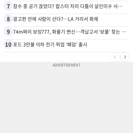
7
잠수 중 공기 끊었다? 랍스터 자리 다툼이 살인미수 사건으로
8
광고판 안에 사람이 산다?…LA 거리서 화제
9
74m짜리 보잉777, 화물기 변신…격납고서 ‘보물’ 찾는 인천공항
10
포드 3만불 이하 전기 픽업 ‘패덤’ 출시