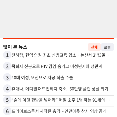
많이 본 뉴스
전체
로컬
1
천하람, 현역 의원 최초 신병교육 입소…논산서 2박3일 생활
2
목회자 신분으로 HIV 감염 숨기고 미성년자와 성관계
3
40대 여성, 오진으로 자궁 적출 수술
4
휴매나, 메디캘 어드밴티지 축소...60만명 플랜 상실 위기
5
“술에 이것 한방울 넣어라” 매일 소주 1병 까는 91세의 철칙
6
드라이브스루서 시작된 총격…인앤아웃 참사 영상 공개