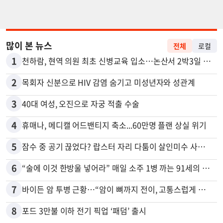
많이 본 뉴스
전체
로컬
1
천하람, 현역 의원 최초 신병교육 입소…논산서 2박3일 생활
2
목회자 신분으로 HIV 감염 숨기고 미성년자와 성관계
3
40대 여성, 오진으로 자궁 적출 수술
4
휴매나, 메디캘 어드밴티지 축소...60만명 플랜 상실 위기
5
잠수 중 공기 끊었다? 랍스터 자리 다툼이 살인미수 사건으로
6
“술에 이것 한방울 넣어라” 매일 소주 1병 까는 91세의 철칙
7
바이든 암 투병 근황…“암이 뼈까지 전이, 고통스럽게 투병 중”
8
포드 3만불 이하 전기 픽업 ‘패덤’ 출시