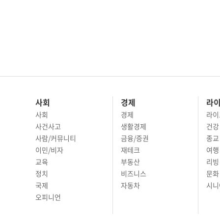
사회
경제
라
사회
경제
라이
사건사고
생활경제
건강
사람/커뮤니티
금융/증권
종교
이민/비자
재테크
여행 
교육
부동산
리빙
정치
비즈니스
문화 
국제
자동차
시니
오피니언