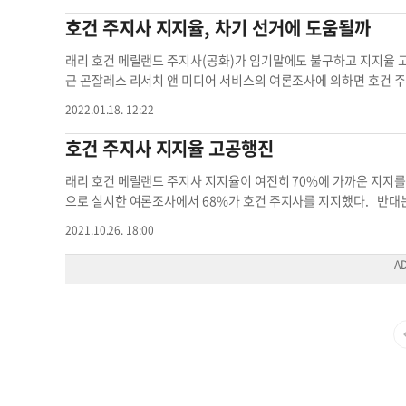
ailyny.com
뉴욕주지사 후보 뉴욕주지사 선거 지지율 격차 주지사
래 가주 주지사 중에서 가장 높은 지지를 얻었다. 그러나 새로운 
판매세도 폐지해야 한다고 주장하고 있다. 더글라스 윌더 전 주지
호건 주지사 지지율, 차기 선거에 도움될까
이어지면서 주민들의 불만은 높아져 갔다. 같은 시기에 뉴섬 지사
라고 전했다. 영킨 주지사가 초당적으로 추진하고 있는 '전통 흑인대
는 장면이 목격되면서 격렬한 비난을 받았다. 또한 팬데믹 이후 
설립 간소화 정책에 대해서는 55%가 지지했다. 현행 교육법상 사범
래리 호건 메릴랜드 주지사(공화)가 임기말에도 불구하고 지지율 
주 상태에 대해 주민들의 불만은 계속 커지고 있다. 실제로 최근 
가 주도해 여야 합의로 사립대학과 민간기관도 랩스쿨을 개교할 수 
근 곤잘레스 리서치 앤 미디어 서비스의 여론조사에 의하면 호건 주
조사에서는 가주의 성인 55%가가주가 잘못된 방향으로 가고 있다고
일부터 7월9일 사이 버지니아 성인 813명을 대상으로 진행했으며
12월20일-30일 사이 진행됐다. 오차범위는 3.5% 포인트 마진
2022.01.18. 12:22
로 최소 2년 이상이 남은 상황에서 이런 지지도의 급락은 주정을
mail.com
식품판매세 개스세금 주지사 지지율 식품판매세 폐지 
무부 장관이 호건 주지사의 후광을 입을 수 있다고 분석하고 있다. 
석했다. 장수아 기자
jang.suah@koreadaily.com
불신임률 주지
곧 주지사 지지율 조사를 진행해 왔는데, 67%에서 78% 분포를 
호건 주지사 지지율 고공행진
적으로 유지한 적이 없다. 공화당의 한 인사는 “전체 유권자의 2
당에 대한 전반적인 기대가 높아진 탓”이라고 분석했다. 수십년 
래리 호건 메릴랜드 주지사 지지율이 여전히 70%에 가까운 지지를 
으며, 호건 주지사와 같은 온건파 공화당이라면 충분히 국정을 맡길
으로 실시한 여론조사에서 68%가 호건 주지사를 지지했다. 반대는
가 올바른 방향으로 가고 있다고 답했다. 이는 호건 주지사 개인
밝혔으나 37%는 부정적이라고 답했다. 응답자의 54%는 공립학교
2021.10.26. 18:00
사는 도날드 트럼프 전 대통령 등 강경파와 노골적으로 대립하며 
니티 개발 등에 예산이 적게 배정됐다고 응답한 비율은 47%였다
건파에 속하며 민주당원 사이의 호감도가 그리 나쁘지 않다. 김
적다는 응답은 32%, 많다는 응답은 27%, 적당하다는 응답은 3
주지사 주지사도 당적
절하느냐는 질문에 대해서는 59%만이 그렇다고 답했다. 조 바이
반 홀렌 연방상원의원과 벤 카딘 연방상원의원은 각각 44%와 46
다. 낙태 찬성 비율은 88%로 전국 최상위권을 유지하고 있었다
부지역이 나뉘지만, 메릴랜드 주민의 65%는 메릴랜드를 북부주로
사 방식으로 진행됐으며 오차범위는 플러스마이너스 3.7%였다.
랜드 주지사 메릴랜드 주민