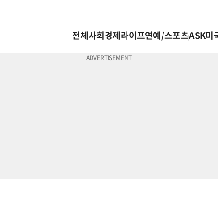
전체
사회
경제
라이프
연예/스포츠
ASK미