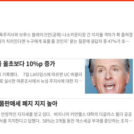
뉴욕주지사와 브루스 블레이크먼(공화) 나소카운티장 간 지지율 격차가 확 좁혀졌
거가 치러진다면 누구에게 표를 줄 것인지’ 묻는 질문에 응답자 중 47%가 호컬
 주지사와 격차는 13%포인트였다. 지난 2월 여론조사에서는 호컬 주지사를 지
%로 두 후보 간 격차가 20%포인트에 달했지만 3월에는 확 좁혀진 것이다. 블
에서 최근 지지를 얻은 것으로 나타났다. 무소속 유권자 중 블레이크먼 지지 의
 올초보다 10%p 증가
7%포인트 앞섰다. 특히 무소속 유권자 중 아직 주지사로 누구를 지지할지 모르겠
으로 보인다. 또한 백인 유권자 그룹에서도 호컬 주지사 지지율과 블레이크먼 지
 기록했다. 7일 LA타임스에 따르면 UC 버클리
 64%가 호컬 주지사를 지지했다. 스티브 그린버그 시에나칼리지 여론조사 전
으로 실시한 여론조사에서 뉴섬 주지사에 대한 지지
 주 예산이 승인되고 선거운동이 전개되는 흐름에 따라 판단할 수 있다”고 전
로 나타났다. 이는 유권자의 55%가 그의 성과를
 현 주지사가 만들어낸 생활비 위기에서 구제되길 바라고 있다”며 이에 따라 지
은 49%로, 올 초보다 10%p 증가했다. 특히 뉴
 유틸리티 요금을 절반으로 줄이겠다는 제 계획으로 주민들을 구제할 것”이라고
으로 하락한 것으로 나타났다. 민주당 유권자들의
식품판매세 폐지 지지 높아
시키고, 치안을 위해 수십억 달러를 투자하고, 또 도널드 트럼프 행정부에 맞서
교했을 때는 16%p 떨어졌다. 반면 뉴섬 주지사를
록에 따르면 호컬 주지사는 선거 캠페인 자금 2018만 달러를 확보, 블레이크먼
늘었다. 또한 선호 정당이 없는 유권자들 사이에서
 안정적인 지지세를 얻고 있다. 버지니아 커먼웰스 대학의 더글라스 윌더 공공
여론조사에서 뉴욕 유권자들은 트럼프 대통령이 전쟁을 개시할 때는 연방의회 승
섬 주지사가 최근 조 바이든 대통령을 적극 지지하면
사를 지지한다고 답했다. 58%는 3개월 동안 개스세금 부과를 중단하는 조치에
을 확인하는 부분에 대해서는, 선거 때마다 사진이 부착된 신분증을 제시해 신분
향을 받은 것으로 보인다. 뉴섬 주지사 지지도는
면세를 주장했으나, 민주당은 정유업자의 이익으로 귀결될 것이라며 반대하고 있
행정부의 관세 정책에 반대하는 의견은 60%였다. 김은별 기자
kim.eb@koread
았던 시기에 최고조에 달했다. 당시 지난 50년 이
 여론이 절반씩 갈렸다. 영킨 주지사는 카운티와 시티 정부가 부과하는 1% 식품