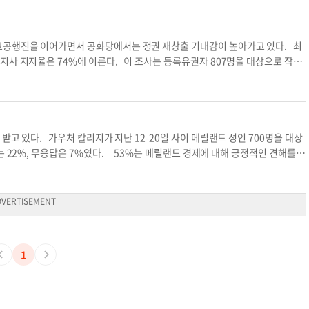
 지지율
변종이 나타난 이후 엄격한 방역 및 제한 조치들이
사는 "영킨 주지사의 안정적인 지지율은 고물가에 대해 주민들이 반응하는 것"이
는 나파밸리 고급 레스토랑에서 지인들과 외식을 하
학(HBCU)'에 대한 지원에 대해서는 79%가 찬성했다. 대안학교인 '랩 스쿨'
심화하고 있는 홈리스와 범죄 문제로 인해 현재 가
대학이 있는 4년제 주립대학만이 K-12 랩스쿨을 만들 수 있지만, 영킨 주지사
고공행진을 이어가면서 공화당에서는 정권 재창출 기대감이 높아가고 있다. 최
캘리포니아 공공정책연구소(PPIC)가 공개한 여론
있도록 했으며 1억달러의 관련 예산을 확보했다. 이번 여론조사는 지난 6월30
지사 지지율은 74%에 이른다. 이 조사는 등록유권자 807명을 대상으로 작년
 답했다. 한편 뉴섬 주지사의 퇴임은 2026년으
 표본오차는 플러스마이너스 5.8%포인트다. 김옥채 기자
kimokchae04@g
이다. 메릴랜드 공화당은 호건 주지사의 지지를 등에 업고 출마한 켈리 슐츠 상
 이끌어나가는데 어려움을 겪을 것으로 전문가들은 분
개스세금 면세
콘잘레스 리서치 앤 미디어 서비스는, 호건 주지사 초선 임기인 2016년 이후 줄
사 주지사 지지율 주지사 지지도 유권자 지지율
보이고 있다. 역대 어느 주지사도 당적을 불문하고 이 정도의 높은 지지율을 지속
/3가 민주당 성향임을 감안하면 호건 주지사 개인에 대한 지지율이 아니라 공화
지속된 민주당 일당독재에 지친 주민들이 서서히 공화당 쪽으로 눈길을 돌리고 있
받고 있다. 가우처 칼리지가 지난 12-20일 사이 메릴랜드 성인 700명을 대상
 수 있다는 인식이 늘어나고 있다는 것이다. 메릴랜드 주민의 57%가 메릴랜드
 22%, 무응답은 7%였다. 53%는 메릴랜드 경제에 대해 긍정적인 견해를
의 호감도가 아니라 공화당 정부에 대한 호감도라는 사실을 증명한다. 호건 주지
 교육에 예산 지출이 너무 적다고 답했으며 고속도로 등 도로건설과 주택, 커뮤
민주당 온건파의 호감도를 높여왔다. 슐츠 장관도 호건 주지사와 마찬가지로 온
. 실업급여 예산 이슈에 대해서는 의견이 가장 많이 갈렸다. 실업급여 예산이
옥채 기자
kimokchae04@gmail.com
주지사 지지율 주지사 지지율 메릴랜드
4%였다. 주립공원 방문 의사를 밝힌 응답비율은 84%였으나 주립공원 예산이 적
든 대통령에 대한 지지율은 53%였으나 3월의 동일한 조사에서는 62%였다.
%를 기록했다. 60세 이상 주민의 오락용 마리화나 합법화 찬성비율은 67%였
. 메릴랜드와 펜실베이니아 접경선인 메이슨-딕슨 라인을 기준으로 북부와 남
1
 여기고 있었으며, 27%만이 남부주로 받아들였다. 이번 조사는 유무선 혼합조
 김윤미 기자
kimyoonmi09@gmail.com
고공행진 주지사 주지사 지지율 메릴