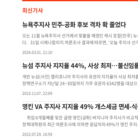
최신기사
뉴욕주지사 민주-공화 후보 격차 확 줄었다
오는 11월 뉴욕주지사 선거에서 맞붙을 예정인 캐시 호컬(민주) 
다. 31일 시에나칼리지 여론조사 결과에 따르면, ‘오늘 주지사 선
주지사를 지지한다고 밝혔다. 블레이크먼 지지율은 34%로, 호컬
2026.03.31. 21:10
지한다는 응답이 51%로 절반을 넘었고, 블레이크먼 지지율은 31
레이크먼은 특히 특정 당에 소속돼 있지 않은 무소속 유권자들 사이
뉴섬 주지사 지지율 44%, 사상 최저…불신임률
사를 밝힌 이들의 비율은 39%로, 호컬 주지사 지지율(32%)을 
다고 응답한 이들도 23%에 달해 향후 성패를 가를 요소가 될 것
개빈 뉴섬(사진) 캘리포니아 주지사의 유권자 지지율이 사상 최저를
지율이 43%로 같은 수준이었다. 다만 유색인종 유권자 그룹에선
정책연구소가 지난달 24~30일까지 가주 유권자 6342명을 대상
문가는 “단순히 이번 달에만 나타난 현상인지, 장기적인 흐름인지는
율이 크게 떨어져 응답자 절반에도 못 미치는 44%를 기록한 것으
2023.11.07. 22:09
했다. 호컬 주지사와의 격차를 확 좁힌 블레이크먼은 “뉴요커들은
지지했던 지난 2월보다 11%p 하락한 수치다. 반면, 그의 불신임률
지율 격차를 좁힌 것이라고 설명했다. 이어 “소득세를 감면하고,
섬 주지사의 지지도는 당파와 관계없이 유권자들 사이에서 전반적
영킨 VA 주지사 지지율 49% 개스세금 면세-
밝혔다. 호컬 선거 캠페인 측은 “현재 주지사는 매일 물가를 안정
뉴섬 주지사 지지율은 66%로 여전히 절반을 넘지만, 올해 초와 비
는 반면 블레이크먼은 정반대 행보를 보인다”고 지적했다. 현재 기
반대하는 민주당 유권자들은 25%로, 올해 초 12%보다 두배가 
취임 6개월째를 맞은 글렌 영킨(공화) 버지니아 주지사가 비교적
캠페인(160만 달러)을 압도적으로 앞서는 상태다. 한편 이날 
도 그의 지지율은 49%에서 37%로 하락했다. 이러한 변화는 뉴
정책대학원의 최근 여론조사에 의하면 응답자의 49%가 영킨 주지
인이 꼭 필요하다(65%)는 의견을 내놓았다. 또한 투표시 신분증
서 보수적인 공화당 주지사들과 대립 구도를 펼치고 있는 데에 영
찬성했다. 영킨 주지사는 고물가 고통을 덜어주기 위해 개스세금 
2022.07.29. 10:59
을 확인하는 것이 필요하다는 의견이 54%로 더 많았다. 트럼프 
2020년 9월 코로나19 팬데믹에 성공적인 초기 대응 성과를 인정받
다. 주정부가 부과하는 식품 판매세 1.5% 폐지에 대해서는 찬반