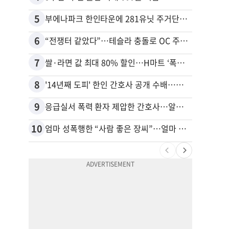
5
15
부에나파크 한인타운에 281유닛 주거단지 들어선다
6
16
“전쟁터 같았다”…테슬라 충돌로 OC 주택 4채 파손
7
17
쌀·라면 값 최대 80% 할인…H마트 ‘폭탄 세일’
8
18
'14년째 도피' 한인 간호사 공개 수배…메디케어 사기 유죄
9
19
응급실서 폭력 환자 제압한 간호사…알고 보니
10
20
엄마 성폭행한 “사람 좋은 장씨”…얼마 뒤 딸 배도 불러왔다