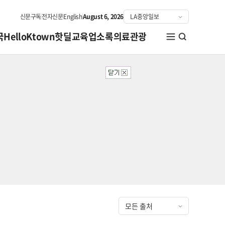
신문구독
전자신문
English
August 6, 2026
국
HelloKtown
핫딜
교육
업소록
의료관광