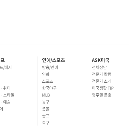
이프
연예/스포츠
ASK미국
프/레저
방송/연예
전체상담
영화
전문가 칼럼
스포츠
전문가 소개
· 취미
한국야구
미국생활 TIP
 · 스타일
MLB
영주권 문호
· 예술
농구
어
풋볼
골프
축구