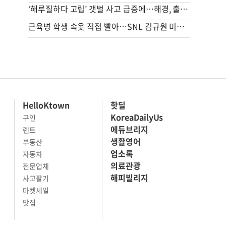
‘해루질하다 고립’ 갯벌 사고 급증에…해경, 출입통제구역 확대
근육병 학생 속옷 직접 빨아…SNL 김규원 미담 화제
HelloKtown
핫딜
KoreaDailyUs
구인
에듀브리지
렌트
생활영어
부동산
업소록
자동차
의료관광
전문업체
해피빌리지
사고팔기
마켓세일
맛집