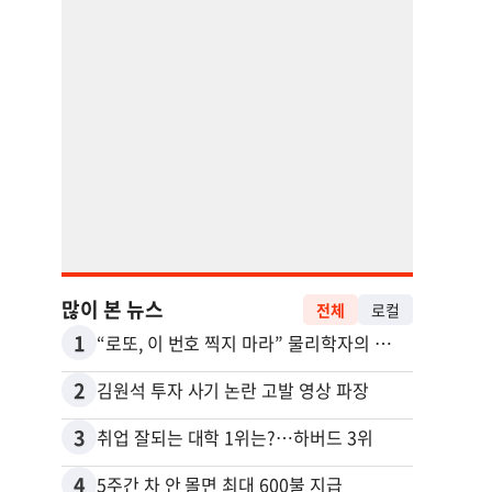
많이 본 뉴스
전체
로컬
1
11
“로또, 이 번호 찍지 마라” 물리학자의 당첨금 높이는 비밀
2
12
김원석 투자 사기 논란 고발 영상 파장
3
13
취업 잘되는 대학 1위는?…하버드 3위
4
14
5주간 차 안 몰면 최대 600불 지급