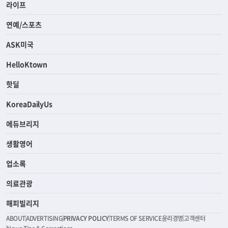
라이프
연예/스포츠
ASK미국
HelloKtown
핫딜
KoreaDailyUs
에듀브리지
생활영어
업소록
의료관광
해피빌리지
ABOUT
ADVERTISING
PRIVACY POLICY
TERMS OF SERVICE
윤리경영
고객센터