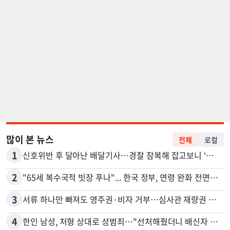
많이 본 뉴스
전체
로컬
1
신호위반 후 달아난 배달기사…경찰 잠복해 잡고보니 ‘반전’
2
"65세 복수국적 빗장 푸나"... 한국 정부, 연령 완화 전면 추진
3
서류 하나만 빠져도 영주권·비자 거부…심사관 재량권 대폭 확대
4
한인 남성, 처형 상대로 성범죄…"선처해줬더니 배신자 취급"