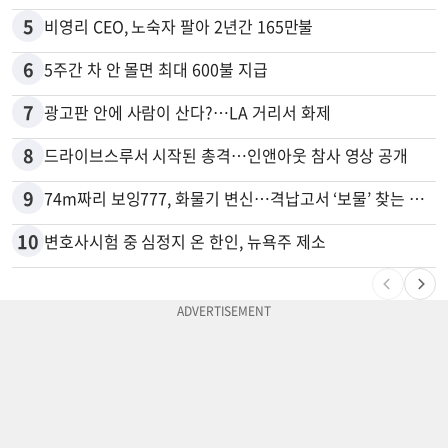
5
비영리 CEO, 노숙자 팔아 2년간 165만불
6
5주간 차 안 몰면 최대 600불 지급
7
광고판 안에 사람이 산다?…LA 거리서 화제
8
드라이브스루서 시작된 총격…인앤아웃 참사 영상 공개
9
74m짜리 보잉777, 화물기 변신…격납고서 ‘보물’ 찾는 인천공항
10
변호사시험 중 심정지 온 한인, 뉴욕주 제소