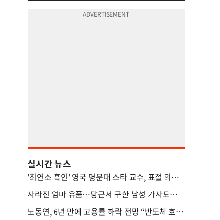
실시간 뉴스
'최연소 흑인' 영국 명문대 스타 교수, 표절 의혹에 사임
사라진 엄마 유품…당근서 구한 남성 가사도우미가 범인이었다
노동연, 6년 만에 고용률 하락 전망 “반도체 호황, 고용 파급 적어”