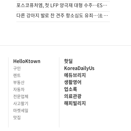
포스코퓨처엠, 첫 LFP 양극재 대형 수주…ESS 공략 본격화
다른 강아지 발로 찬 견주 항소심도 유죄…法 “날아갈 정도로 세게 차”
HelloKtown
핫딜
KoreaDailyUs
구인
에듀브리지
렌트
생활영어
부동산
업소록
자동차
의료관광
전문업체
해피빌리지
사고팔기
마켓세일
맛집