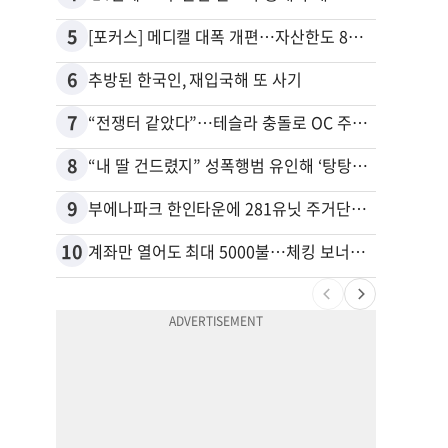
5
15
[포커스] 메디캘 대폭 개편…자산한도 84% 축소
6
16
추방된 한국인, 재입국해 또 사기
7
17
“전쟁터 같았다”…테슬라 충돌로 OC 주택 4채 파손
8
18
“내 딸 건드렸지” 성폭행범 유인해 ‘탕탕’…아빠의 복수 결말
9
19
부에나파크 한인타운에 281유닛 주거단지 들어선다
10
20
계좌만 열어도 최대 5000불…체킹 보너스 무한 경쟁