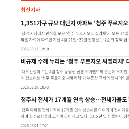
최신기사
1,351가구 규모 대단지 아파트 '청주 푸르지오
시
청약 시장에서 관심을 모은 ‘청주 푸르지오 씨엘리체’가 오는 14
약홈 자료에 따르면 지난 4월 21일~22일 진행된 1·2순위 청약 
1,015가구 모집에 총 7,295건의 청약이 접수되며 평균 7.19대 
2026.05.13. 19:10
㎡A 타입으로 17.28대 1(1순위 기타지역 포함)을 기록하며 수
정당계약 또한 안정적으로 진행될 가능성이 크다고 전망하고 있다.
비규제 수혜 누리는 ‘청주 푸르지오 씨엘리체’ 
지라는 희소성과 함께 우수한 생활 인프라, 브랜드 가치, 차별화된
만원 충족해야
다. 특히 단지에는 지역에서 쉽게 찾아보기 어려운 25m 실내 수
대우건설이 오는 4월 청주 동남권 신흥 주거벨트의 관문에 우치
그리너리 카페 등 다채로운 커뮤니티 시설이 마련될 계획이며, 일부
에 선보이는 ‘청주 푸르지오 씨엘리체’가 부동산 규제의 반사이익을
화했다. 또한 전체 세대가 전용면적 84~114㎡ 중대형 평면으로 구
부의 부동산 대책 발표 이후 수도권 주요 지역이 대부분 규제 영향권
2026.03.19. 18:43
맞통풍 구조를 도입해 공간 효율성과 주거 편의성을 높였다. 여기에
러싼 규제가 대폭 강화됐다. 이에 따라 부동산 시장 상승세가 이어지
수납공간과 넓은 평면 설계가 적용돼 견본주택 방문객들로부터 좋
심이 높아지는 분위기다. 청주 푸르지오 씨엘리체는 비규제 지역에 
청주시 전세가 17개월 연속 상승…전세가율도 
끈다. 실거주 의무와 전매 제한이 적용되지 않으며, 계약금 1차 1,
되며 전매 제한도 없다는 점에서 수요자들의 이목이 집중되고 있다.
여기에 향후 분평2지구 등 인근 신규 공급 단지들의 분양가 상승 
으로 대폭 상향되면서 청약 문턱이 높아진 가운데, 해당 단지는 공
청주 아파트 전세가격이 17개월 연속 상승세를 이어가며 전세가율
선점하려는 수요자들의 관심도 이어지고 있다. 입지 여건 역시 강
점으로 꼽힌다. 민간분양은 납입 횟수나 저축 총액이 아닌 지역별·
하며 실수요자들의 고심이 깊어지고 있다. 2018년 입주 물량이 정
약 12만7,700㎡ 규모의 도시개발사업지로, 기존 분평1지구와 인
시 청약통장 예치금 기준은 전용면적 ▲85㎡ 이하 200만원 ▲102㎡
운데, SK하이닉스와 LG화학 등 국내 주요 대기업이 다수 입주하면
2026.03.04. 17:21
방서지구, 분평2지구 등과 함께 약 3만 가구 규모의 신흥 주거타운
에 따라 청주 푸르지오 씨엘리체의 전용면적 84㎡와 114㎡는 각각
주요 배경으로 분석된다. 행정안전부 주민등록인구현황에 따르면 청주시