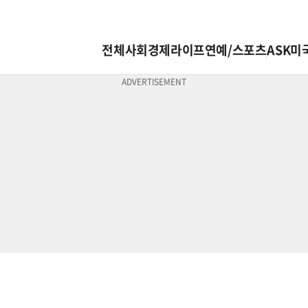
전체
사회
경제
라이프
연예/스포츠
ASK미