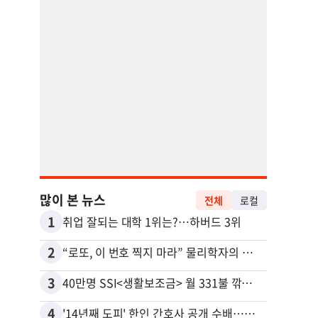
많이 본 뉴스
전체
로컬
1
11
취업 잘되는 대학 1위는?…하버드 3위
유학생
2
12
“로또, 이 번호 찍지 마라” 물리학자의 당첨금 높이는 비밀
3
13
40만명 SSI<생활보조금> 월 331불 깎이나
4
14
'14년째 도피' 한인 간호사 공개 수배…메디케어 사기 유죄