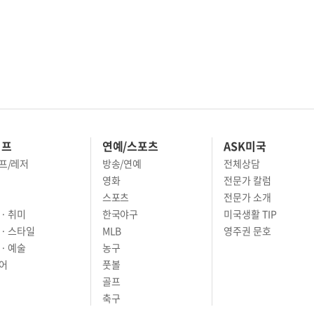
이프
연예/스포츠
ASK미국
프/레저
방송/연예
전체상담
영화
전문가 칼럼
스포츠
전문가 소개
· 취미
한국야구
미국생활 TIP
 · 스타일
MLB
영주권 문호
· 예술
농구
어
풋볼
골프
축구