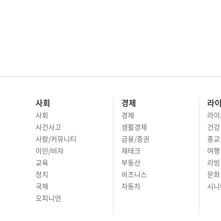
사회
경제
라
사회
경제
라이
사건사고
생활경제
건강
사람/커뮤니티
금융/증권
종교
이민/비자
재테크
여행 
교육
부동산
리빙
정치
비즈니스
문화 
국제
자동차
시니
오피니언