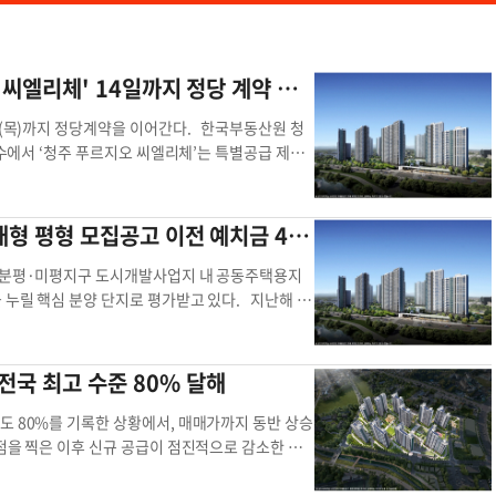
 씨엘리체' 14일까지 정당 계약 실
일(목)까지 정당계약을 이어간다. 한국부동산원 청
접수에서 ‘청주 푸르지오 씨엘리체’는 특별공급 제외
1의 경쟁률을 나타냈다. 최고 경쟁률은 전용면적 84
요자들의 높은 관심을 입증했다. 부동산 업계에서는
 분평·미평동 일대에서 드물게 선보이는 신축 대단
대형 평형 모집공고 이전 예치금 400
 설계 경쟁력이 수요자들의 관심을 이끌었다는 평가
영장과 사우나를 비롯해 피트니스센터, 골프연습장,
한 분평·미평지구 도시개발사업지 내 공동주택용지
 공간에는 선큰 설계를 적용해 쾌적한 개방감을 강
 누릴 핵심 분양 단지로 평가받고 있다. 지난해 정
성됐고, 일부 세대를 제외한 대부분 가구에는 4Bay
에 편입되면서 대출과 전매, 실거주 의무 등을 둘
 주택형별 안방 드레스룸과 알파룸, 팬트리 등 특화
고 있는 지방 거점 도시의 신규 아파트에 대한 관
은 반응을 얻었다는 설명이다. 계약 조건도 눈길을
위치해 주택담보대출비율(LTV) 최대 70%가 적용
전국 최고 수준 80% 달해
000만원 정액제를 제공해 초기 자금 부담을 낮췄다.
 특히 공공분양의 청약 납입금 한도가 월 25만원
가능성이 거론되면서, 합리적인 가격에 새 아파트를
공분양이 아닌 민간분양 단지로 공급된다는 점도 장
도 80%를 기록한 상황에서, 매매가까지 동반 상승
점으로 꼽힌다. 단지가 들어서는 분평·미평지구는
면적별 예치금 기준에 따라 청약이 가능하다. 청주
점을 찍은 이후 신규 공급이 점진적으로 감소한 가
접해 생활 인프라 이용이 편리하다. 향후 동남지구와
 이하 300만원 ▲135㎡ 이하 400만원이다. 이
서 인구 증가와 함께 주택 구매 수요가 늘어난 것이
 형성이 기대되고 있다. 한편, 충북 청주시 서원구
 200만원과 400만원의 예치금 기준을 모집공고
 인구는 2016년 약 83만 5,200명에서 202