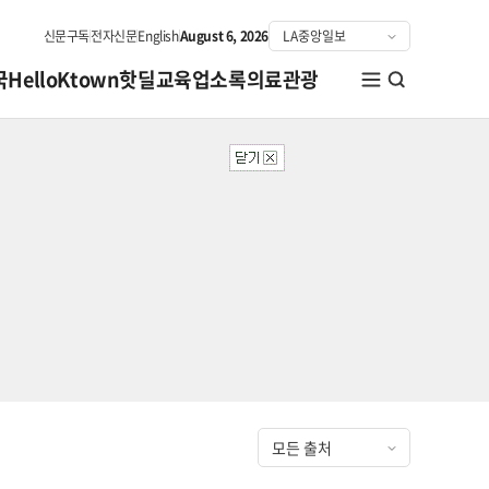
신문구독
전자신문
English
August 6, 2026
국
HelloKtown
핫딜
교육
업소록
의료관광