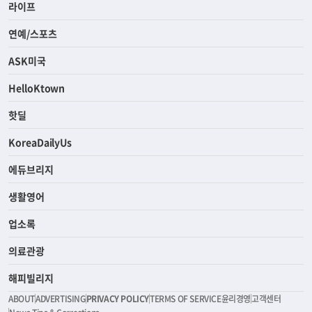
라이프
연예/스포츠
ASK미국
HelloKtown
핫딜
KoreaDailyUs
에듀브리지
생활영어
업소록
의료관광
해피빌리지
ABOUT
ADVERTISING
PRIVACY POLICY
TERMS OF SERVICE
윤리경영
고객센터