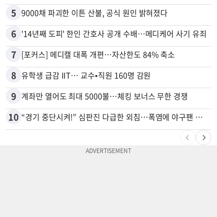
5
9000채 파괴한 이튼 산불, 공식 원인 밝혀졌다
6
'14년째 도피' 한인 간호사 공개 수배…메디케어 사기 유죄
7
[포커스] 메디캘 대폭 개편…자산한도 84% 축소
8
유학생 급감 IIT… 교수•직원 160명 감원
9
계좌만 열어도 최대 5000불…체킹 보너스 무한 경쟁
10
“경기 중단시켜!” 심판진 다급한 외침…폭염에 야구팬 쓰러졌다