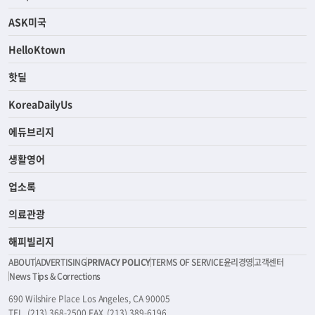
ASK미국
HelloKtown
핫딜
KoreaDailyUs
에듀브리지
생활영어
업소록
의료관광
해피빌리지
ABOUT
ADVERTISING
PRIVACY POLICY
TERMS OF SERVICE
윤리경영
고객센터
News Tips & Corrections
690 Wilshire Place Los Angeles, CA 90005
TEL. (213) 368-2500 FAX. (213) 389-6196