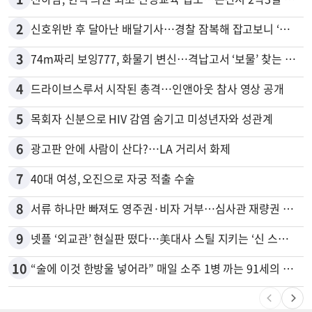
2
신호위반 후 달아난 배달기사…경찰 잠복해 잡고보니 ‘반전’
3
74m짜리 보잉777, 화물기 변신…격납고서 ‘보물’ 찾는 인천공항
4
드라이브스루서 시작된 총격…인앤아웃 참사 영상 공개
5
목회자 신분으로 HIV 감염 숨기고 미성년자와 성관계
6
광고판 안에 사람이 산다?…LA 거리서 화제
7
40대 여성, 오진으로 자궁 적출 수술
8
서류 하나만 빠져도 영주권·비자 거부…심사관 재량권 대폭 확대
9
넷플 ‘외교관’ 현실판 떴다…美대사 스틸 지키는 ‘신 스틸러’
10
“술에 이것 한방울 넣어라” 매일 소주 1병 까는 91세의 철칙