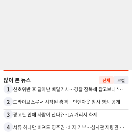
많이 본 뉴스
전체
로컬
1
신호위반 후 달아난 배달기사…경찰 잠복해 잡고보니 ‘반전’
2
드라이브스루서 시작된 총격…인앤아웃 참사 영상 공개
3
광고판 안에 사람이 산다?…LA 거리서 화제
4
서류 하나만 빠져도 영주권·비자 거부…심사관 재량권 대폭 확대