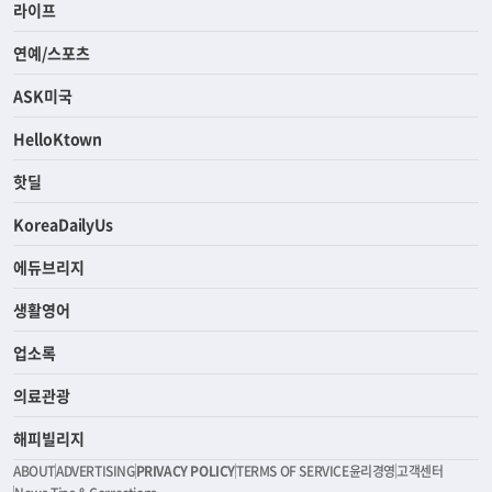
라이프
연예/스포츠
ASK미국
HelloKtown
핫딜
KoreaDailyUs
에듀브리지
생활영어
업소록
의료관광
해피빌리지
ABOUT
ADVERTISING
PRIVACY POLICY
TERMS OF SERVICE
윤리경영
고객센터