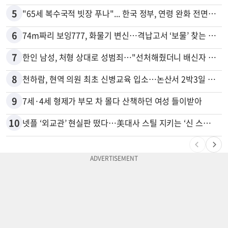
5
"65세 복수국적 빗장 푸나"... 한국 정부, 연령 완화 전면 추진
6
74m짜리 보잉777, 화물기 변신…격납고서 ‘보물’ 찾는 인천공항
7
한인 남성, 처형 상대로 성범죄…"선처해줬더니 배신자 취급"
8
천하람, 현역 의원 최초 신병교육 입소…논산서 2박3일 생활
9
7세·4세 형제가 부모 차 몰다 산책하던 여성 들이받아
10
넷플 ‘외교관’ 현실판 떴다…美대사 스틸 지키는 ‘신 스틸러’