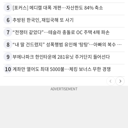
5
[포커스] 메디캘 대폭 개편…자산한도 84% 축소
6
추방된 한국인, 재입국해 또 사기
7
“전쟁터 같았다”…테슬라 충돌로 OC 주택 4채 파손
8
“내 딸 건드렸지” 성폭행범 유인해 ‘탕탕’…아빠의 복수 결말
9
부에나파크 한인타운에 281유닛 주거단지 들어선다
10
계좌만 열어도 최대 5000불…체킹 보너스 무한 경쟁