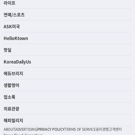
라이프
연예/스포츠
ASK미국
HelloKtown
핫딜
KoreaDailyUs
에듀브리지
생활영어
업소록
의료관광
해피빌리지
ABOUT
ADVERTISING
PRIVACY POLICY
TERMS OF SERVICE
윤리경영
고객센터