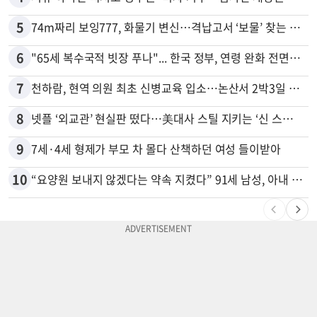
5
74m짜리 보잉777, 화물기 변신…격납고서 ‘보물’ 찾는 인천공항
6
"65세 복수국적 빗장 푸나"... 한국 정부, 연령 완화 전면 추진
7
천하람, 현역 의원 최초 신병교육 입소…논산서 2박3일 생활
8
넷플 ‘외교관’ 현실판 떴다…美대사 스틸 지키는 ‘신 스틸러’
9
7세·4세 형제가 부모 차 몰다 산책하던 여성 들이받아
10
“요양원 보내지 않겠다는 약속 지켰다” 91세 남성, 아내 살해 혐의