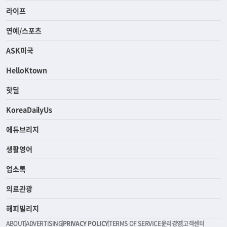
라이프
연예/스포츠
ASK미국
HelloKtown
핫딜
KoreaDailyUs
에듀브리지
생활영어
업소록
의료관광
해피빌리지
ABOUT
ADVERTISING
PRIVACY POLICY
TERMS OF SERVICE
윤리경영
고객센터