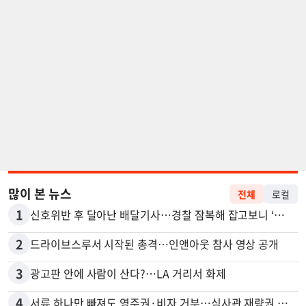
많이 본 뉴스
전체
로컬
1
신호위반 후 달아난 배달기사…경찰 잠복해 잡고보니 ‘반전’
2
드라이브스루서 시작된 총격…인앤아웃 참사 영상 공개
3
광고판 안에 사람이 산다?…LA 거리서 화제
4
서류 하나만 빠져도 영주권·비자 거부…심사관 재량권 대폭 확대