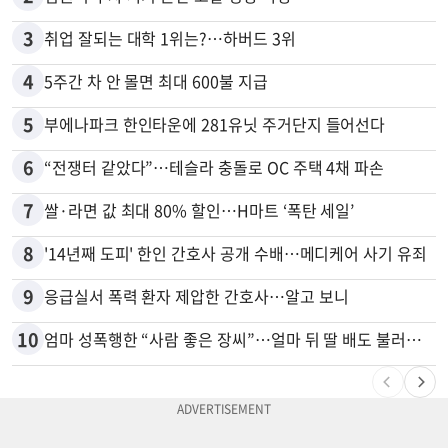
3
취업 잘되는 대학 1위는?…하버드 3위
4
5주간 차 안 몰면 최대 600불 지급
5
부에나파크 한인타운에 281유닛 주거단지 들어선다
6
“전쟁터 같았다”…테슬라 충돌로 OC 주택 4채 파손
7
쌀·라면 값 최대 80% 할인…H마트 ‘폭탄 세일’
8
'14년째 도피' 한인 간호사 공개 수배…메디케어 사기 유죄
9
응급실서 폭력 환자 제압한 간호사…알고 보니
10
엄마 성폭행한 “사람 좋은 장씨”…얼마 뒤 딸 배도 불러왔다