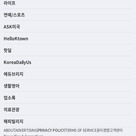
라이프
연예/스포츠
ASK미국
HelloKtown
핫딜
KoreaDailyUs
에듀브리지
생활영어
업소록
의료관광
해피빌리지
ABOUT
ADVERTISING
PRIVACY POLICY
TERMS OF SERVICE
윤리경영
고객센터