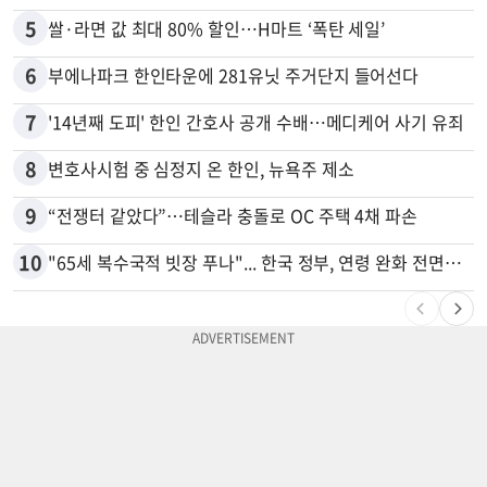
5
쌀·라면 값 최대 80% 할인…H마트 ‘폭탄 세일’
6
부에나파크 한인타운에 281유닛 주거단지 들어선다
7
'14년째 도피' 한인 간호사 공개 수배…메디케어 사기 유죄
8
변호사시험 중 심정지 온 한인, 뉴욕주 제소
9
“전쟁터 같았다”…테슬라 충돌로 OC 주택 4채 파손
10
"65세 복수국적 빗장 푸나"... 한국 정부, 연령 완화 전면 추진