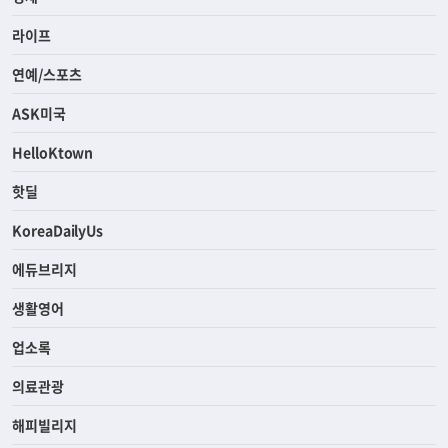
라이프
연예/스포츠
ASK미국
HelloKtown
핫딜
KoreaDailyUs
에듀브리지
생활영어
업소록
의료관광
해피빌리지