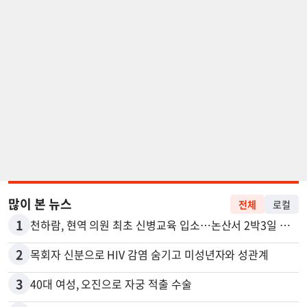
많이 본 뉴스
전체
로컬
1
천하람, 현역 의원 최초 신병교육 입소…논산서 2박3일 생활
2
목회자 신분으로 HIV 감염 숨기고 미성년자와 성관계
3
40대 여성, 오진으로 자궁 적출 수술