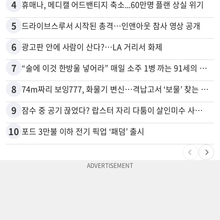
4
휴매나, 메디캘 어드밴티지 축소...60만명 플랜 상실 위기
5
드라이브스루서 시작된 총격…인앤아웃 참사 영상 공개
6
광고판 안에 사람이 산다?…LA 거리서 화제
7
“술에 이것 한방울 넣어라” 매일 소주 1병 까는 91세의 철칙
8
74m짜리 보잉777, 화물기 변신…격납고서 ‘보물’ 찾는 인천공항
9
잠수 중 공기 끊었다? 랍스터 자리 다툼이 살인미수 사건으로
10
포드 3만불 이하 전기 픽업 ‘패덤’ 출시