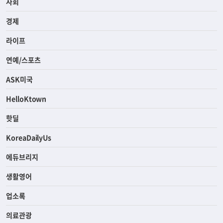
사회
경제
라이프
연예/스포츠
ASK미국
HelloKtown
핫딜
KoreaDailyUs
에듀브리지
생활영어
업소록
의료관광