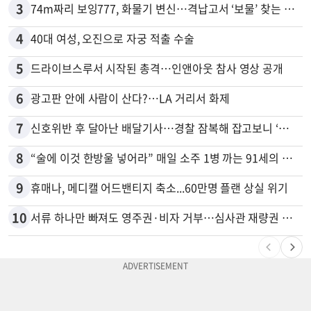
3
74m짜리 보잉777, 화물기 변신…격납고서 ‘보물’ 찾는 인천공항
4
40대 여성, 오진으로 자궁 적출 수술
5
드라이브스루서 시작된 총격…인앤아웃 참사 영상 공개
6
광고판 안에 사람이 산다?…LA 거리서 화제
7
신호위반 후 달아난 배달기사…경찰 잠복해 잡고보니 ‘반전’
8
“술에 이것 한방울 넣어라” 매일 소주 1병 까는 91세의 철칙
9
휴매나, 메디캘 어드밴티지 축소...60만명 플랜 상실 위기
10
서류 하나만 빠져도 영주권·비자 거부…심사관 재량권 대폭 확대