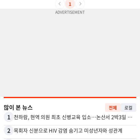
1
많이 본 뉴스
전체
로컬
1
천하람, 현역 의원 최초 신병교육 입소…논산서 2박3일 생활
2
목회자 신분으로 HIV 감염 숨기고 미성년자와 성관계