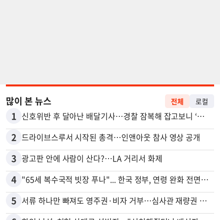
많이 본 뉴스
전체
로컬
1
신호위반 후 달아난 배달기사…경찰 잠복해 잡고보니 ‘반전’
2
드라이브스루서 시작된 총격…인앤아웃 참사 영상 공개
3
광고판 안에 사람이 산다?…LA 거리서 화제
4
"65세 복수국적 빗장 푸나"... 한국 정부, 연령 완화 전면 추진
5
서류 하나만 빠져도 영주권·비자 거부…심사관 재량권 대폭 확대