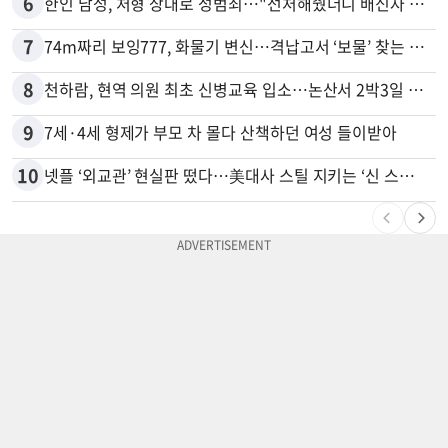
6
한인 남성, 처형 상대로 성범죄…"선처해줬더니 배신자 취급"
7
74m짜리 보잉777, 화물기 변신…격납고서 ‘보물’ 찾는 인천공항
8
천하람, 현역 의원 최초 신병교육 입소…논산서 2박3일 생활
9
7세·4세 형제가 부모 차 몰다 산책하던 여성 들이받아
10
넷플 ‘외교관’ 현실판 떴다…美대사 스틸 지키는 ‘신 스틸러’