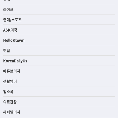
라이프
연예/스포츠
ASK미국
HelloKtown
핫딜
KoreaDailyUs
에듀브리지
생활영어
업소록
의료관광
해피빌리지