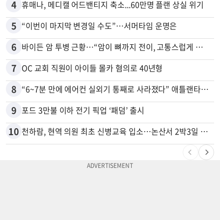
4
휴매나, 메디캘 어드밴티지 축소...60만명 플랜 상실 위기
5
“이번이 마지막 변경일 수도”…서머타임 운명은
6
바이든 암 투병 근황…“암이 뼈까지 전이, 고통스럽게 투병 중”
7
OC 교회 직원이 아이들 몰카 혐의로 40년형
8
“6~7분 만에 에어컨 실외기 통째로 사라졌다” 애틀랜타서 실외기 도난 급증
9
포드 3만불 이하 전기 픽업 ‘패덤’ 출시
10
천하람, 현역 의원 최초 신병교육 입소…논산서 2박3일 생활