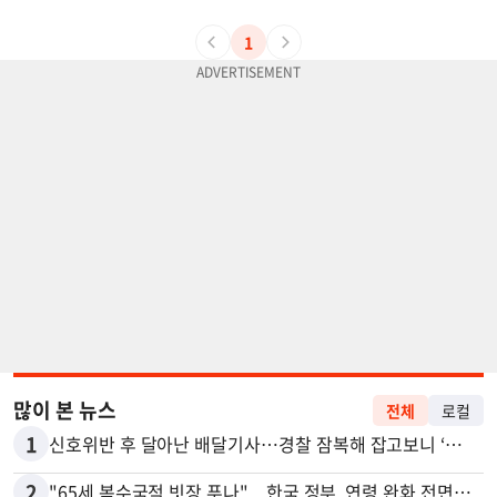
1
많이 본 뉴스
전체
로컬
1
신호위반 후 달아난 배달기사…경찰 잠복해 잡고보니 ‘반전’
2
"65세 복수국적 빗장 푸나"... 한국 정부, 연령 완화 전면 추진