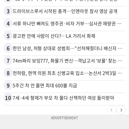
3
드라이브스루서 시작된 총격…인앤아웃 참사 영상 공개
4
서류 하나만 빠져도 영주권·비자 거부…심사관 재량권 대폭 확대
5
광고판 안에 사람이 산다?…LA 거리서 화제
6
한인 남성, 처형 상대로 성범죄…"선처해줬더니 배신자 취급"
7
74m짜리 보잉777, 화물기 변신…격납고서 ‘보물’ 찾는 인천공항
8
천하람, 현역 의원 최초 신병교육 입소…논산서 2박3일 생활
9
5주간 차 안 몰면 최대 600불 지급
10
7세·4세 형제가 부모 차 몰다 산책하던 여성 들이받아