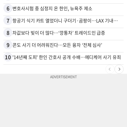
6
변호사시험 중 심정지 온 한인, 뉴욕주 제소
7
항공기 식기 카트 열었더니 구더기·곰팡이…LAX 기내식 업체 논란
8
차값보다 빚이 더 많다…‘깡통차’ 트레이드인 급증
9
콘도 사기 더 어려워진다…모든 융자 ‘전체 심사’
10
'14년째 도피' 한인 간호사 공개 수배…메디케어 사기 유죄