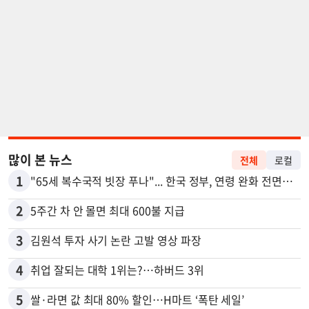
많이 본 뉴스
전체
로컬
1
"65세 복수국적 빗장 푸나"... 한국 정부, 연령 완화 전면 추진
2
5주간 차 안 몰면 최대 600불 지급
3
김원석 투자 사기 논란 고발 영상 파장
4
취업 잘되는 대학 1위는?…하버드 3위
5
쌀·라면 값 최대 80% 할인…H마트 ‘폭탄 세일’