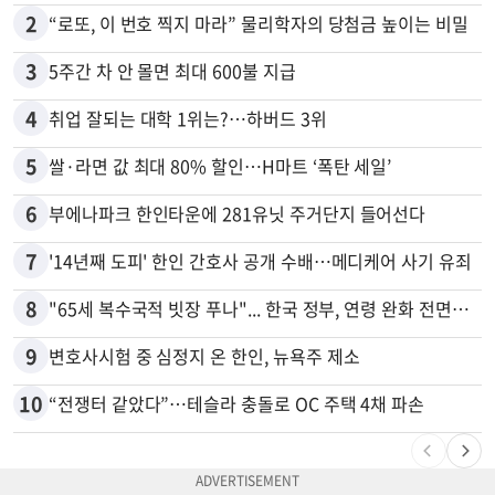
2
“로또, 이 번호 찍지 마라” 물리학자의 당첨금 높이는 비밀
3
5주간 차 안 몰면 최대 600불 지급
4
취업 잘되는 대학 1위는?…하버드 3위
5
쌀·라면 값 최대 80% 할인…H마트 ‘폭탄 세일’
6
부에나파크 한인타운에 281유닛 주거단지 들어선다
7
'14년째 도피' 한인 간호사 공개 수배…메디케어 사기 유죄
8
"65세 복수국적 빗장 푸나"... 한국 정부, 연령 완화 전면 추진
9
변호사시험 중 심정지 온 한인, 뉴욕주 제소
10
“전쟁터 같았다”…테슬라 충돌로 OC 주택 4채 파손