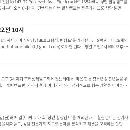
스더 에스더하재단 성인 성인 힐링캠프 이번 힐링캠프
(147-32 Roosevelt Ave. Flushing NY11354)에서 성인 힐링캠프를
9시부터 오후 6시까지 진행되는 이번 힐링캠프는 전문가가 그룹 상담 뿐만 아
을 통해 긍정적 태도 변화에 관한 기술을 익힌다. 18세 이상 성인은 누구나 참여
적 어려움을 가지고 있는 사람, 성격에 대한 갈등, 관계형성의 어려움, 가족간
려움을 당한 주변 사람을 도우려는 사람도 신청할 수 있다. 힐링캠프는 무료지만
오전 10시
다. 신청과 문의는 917-993-2377(문자메시지) 또는
estherhafoundati
이번 힐링캠프 이상 성인
31일까지 영어 집단상담 프로그램 ‘힐링캠프’를 개최한다. 8학년부터 26세의
therhafoundation1@gmail.com
)로 하면 된다. 양일 오전 9시부터 오후 6
너편 비전센터에서 진행한다. 강민혜 기자
kang.minhye@koreadailyny.co
한인 정신건강
부터 오후 6시까지 후러싱제일교회 비전센터에서 ‘마음 힘든 청소년 & 청년들을 위
’를 개최한다. 힐링캠프란 자신의 현재 여러가지 심리 정서적으로 힘든 상황을 내어놓고,
하는 집단상담 프로그램을 말한다. 캠프 신청 대상자는 ▶불안이나 우울증을
등을 겪고 있는 사람 등과 함께 관계 개선이나 소통기술 향상, 자아성장을 원하는
원은 30명으로 제한된다. 등록은 웹사이트(https://tinyurl.com/54ac
-993-2377) 또는 e메일(
estherhafoundation1@gmail.com
). 박종원 기
재단 청소년 청년 힐링캠프 캠프 참여
(금)과 20일(토)에 제24회 ‘성인 힐링캠프’를 개최한다. 힐링캠프는 참가자
황을 내어놓고, 상담 전문가의 지도로 문제를 분석하고 해결을 모색하는 집단상