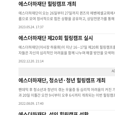
는 "수강생은 이번 워크숍에서 긍정적인 마음가짐을 갖는 방법과 
에스더하재단 힐링캠프 개최
울 계획"이라며 "소그룹으로 함께 고민과 극복 경험을 공유하며 
워크숍 참가비는 호텔 숙식비와 강의 교재를 포함해 250달러며 오프
에스더하재단이 오는 26일부터 27일까지 퀸즈의 에벤에셀교회에서
대병의 약 70%가 스트레스"라며 "스트레스 시련 우울증으로 힘드
룹으로 모여 정서적으로 힘든 상황을 공유하고, 상담전문가를 통해
움을 찾는 시간을 가졌으면 한다"고 말했다. 워크숍은 이메일(
lif
와 리더를 돕는 코리더가 참여하여 그룹을 이끌 예정이다. 이 캠프는
2023.05.24. 17:37
있으며 선착순 모집이다. 한편 박정환 박사는 로마린다대학교에서 
세 이상을 대상으로 하며, 참가자들은 상호 피드백을 주고받고 롤플
'너머 보고 기뻐하라' 등 5권의 책을 출판한 바 있다. 또 건강교육
배우게 된다. 힐링캠프는 오전 9시부터 오후 6시까지 진행되며 
에스더하재단 제20회 힐링캠프 실시
받았다. ▶문의:(760)880-1010 김예진 기자
kim.yejin3@kore
수 있다. 신청을 위해서는 전화(917-993-2377), 카카오톡(Ehaha
연치유전문가 힐링캠프 진행 박정환 보건학
혜 기자힐링캠프 에스더 에스더하재단 힐링캠프 성인 힐링캠프 이
에스더하재단(이사장 하용화)이 지난 16∼17일 제20회 힐링캠프를
자들은 자신의 심리적인 어려움을 함께 나누며 해결 방안을 모색하
힐링캠프 실시 해결 방안 이번 캠프
2022.12.20. 21:14
에스더하재단, 청소년·청년 힐링캠프 개최
팬데믹 후 청소년과 청년이 겪는 우울증 등 심리적 어려움이 커진
과 20일 이틀간 오전 9시부터 오후 6시까지 개최되는 이번 힐링캠
소그룹 별로 상담전문가인 리더와 리더를 돕는 코리더가 참여해 도
2022.08.09. 17:40
인한 갈등과 심리적 어려움을 겪고 있는 이들과 심리적 갈등을 경험하
년은 누구나 참여할 수 있다. 힐링캠프가 열리는 장소는 베이사이드 
에스더하재단, 성인 힐링캠프 성황