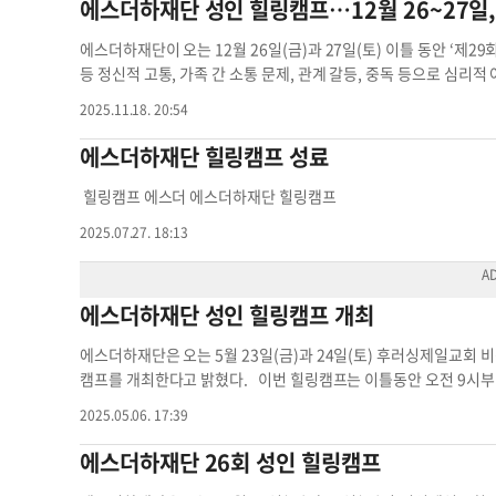
에스더하재단 성인 힐링캠프…12월 26~27일
서만교 기자
seo.mankyo@koreadailyny.com
후러싱제일교회 
에스더하재단이 오는 12월 26일(금)과 27일(토) 이틀 동안 ‘제2
등 정신적 고통, 가족 간 소통 문제, 관계 갈등, 중독 등으로 심
프는 전문 상담가들이 이끄는 소그룹 집단상담 방식으로 진행되며,
2025.11.18. 20:54
하게 된다. 점심이 제공되며, 참가 정원은 선착순 30명이다. 행사는 후러싱제일
ng)에서 오전 9시부터 오후 6시까지 열린다. 등록은 필수며 인터넷(tin
에스더하재단 힐링캠프 성료
서만교 기자후러싱제일교회 힐링캠프 에스더하재단 성인 성인 힐
힐링캠프 에스더 에스더하재단 힐링캠프
2025.07.27. 18:13
에스더하재단 성인 힐링캠프 개최
에스더하재단은 오는 5월 23일(금)과 24일(토) 후러싱제일교회 비전센터(14
캠프를 개최한다고 밝혔다. 이번 힐링캠프는 이틀동안 오전 9시부
의 리더십 아래 집단 상담을 받게 된다. 캠프는 분노조절, 우울, 불
2025.05.06. 17:39
을 위해 마련됐다. 또한 심리적 어려움을 겪는 주변 사람들을 돕고자
사가 무료로 제공된다. 참가비는 무료며, 선착순 30명에 한해 등록을 받는
에스더하재단 26회 성인 힐링캠프
있으며, 행사 일주일 전 등록한 이메일로 상세 안내가 발송될 예정이다