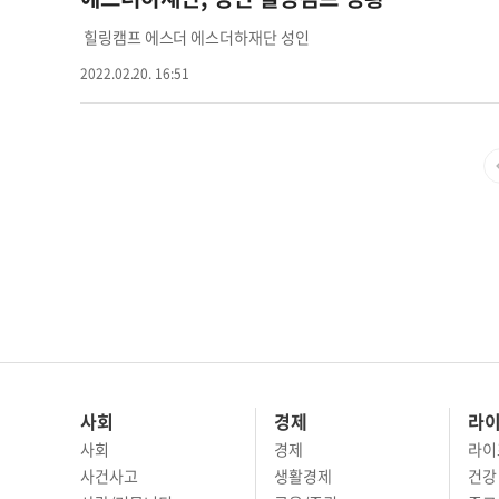
심과 간식이 제공된다. 신청은 이메일(
estherhafoundation1
명에 한해 참여할 수 있다. 장은주 기자
chang.eunju@koreadai
힐링캠프 에스더 에스더하재단 성인
재단
2022.02.20. 16:51
사회
경제
라
사회
경제
라이
사건사고
생활경제
건강