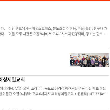
다. 이번 캠프에서는 학업스트레스, 분노조절 어려움, 우울, 불안, 친구나 가
다. 이틀 모두 시간은 오전 9시에서 오후 6시까지 진행되며, 장소는 퀸즈 베
담과 등록비는 무료며, 참석을 원하는 이들은 온라인(https://tinyurl.com/mt
 점심이 제공된다. 최호상 기자힐링캠프 에스더 에스더하재단 청소년 청년 힐링캠
후러싱제일교회
 어려움, 우울, 불안, 트라우마 등으로 심리적 어려움을 겪는 이들과 또 이들
 이틀간 오전 9시부터 오후 6시까지 후러싱제일교회 비전센터(147-32 Roos
자들은 2일간의 집단상담을 통해 자신이 안고 있는 과제를 함께 나누고, 회복의 방향을 모
리더십 아래 운영된다. 이번 힐링캠프는 무료로 진행되며, 선착순 30명만 참
-2377) 또는 이메일(
estherhafoundation1@gmail.com
)로 하면 된다.