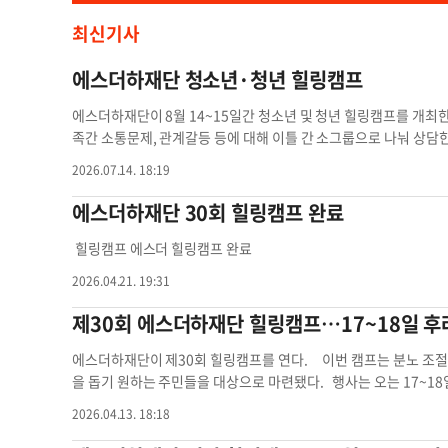
최신기사
에스더하재단 청소년·청년 힐링캠프
에스더하재단이 8월 14~15일간 청소년 및 청년 힐링캠프를 개최한
족간 소통문제, 관계갈등 등에 대해 이틀 간 소그룹으로 나눠 상담한
이사이드의 에벤에셀 선교교회(220-16 Union Turnpike)다. 상
2026.07.14. 18:19
cuc7e2) 등록을 반드시 해야 한다. 선착순 30명이 대상이며,
프 15일간 청소년
에스더하재단 30회 힐링캠프 완료
힐링캠프 에스더 힐링캠프 완료
2026.04.21. 19:31
제30회 에스더하재단 힐링캠프…17~18일 
에스더하재단이 제30회 힐링캠프를 연다. 이번 캠프는 분노 조절의
을 돕기 원하는 주민들을 대상으로 마련됐다. 행사는 오는 17~18일
evelt Ave, Flushing, NY 11354)에서 진행된다. 참가
2026.04.13. 18:18
색하게 된다. 프로그램은 3개의 소그룹으로 나뉘어 상담 전문가의 
여할 수 있다. 점심도 제공된다. 등록 문의는 문자메시지(917-993