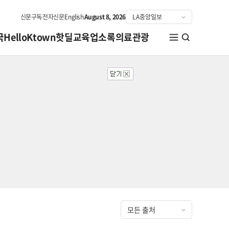
신문구독
전자신문
English
August 8, 2026
국
HelloKtown
핫딜
교육
업소록
의료관광