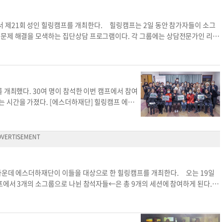
시련을 극복하고 화를 복으로 전환하는 법에 대해 배
수강생들의 시너지 효과를 기대해본다"고 전했다.
라인 강의만 참가할 경우 100달러다. 그는 "현
 제21회 성인 힐링캠프를 개최한다. 힐링캠프는 2일 동안 참가자들이 소그
신 분들이 이번 워크숍을 통해 마음의 안정과 즐거
 문제 해결을 모색하는 집단상담 프로그램이다. 각 그룹에는 상담전문가인 리더
ehealingschool@gmail.com
)을 통해 신청할 수
 성격 갈등, 관계 형성의 어려움, 가족 갈등 등 심리적 어려움을 겪고 있는 18
보건학 석박사를 취득했으며 '가장 가까운 치유'
레이를 통해 문제에 대한 다양한 시점을 익히는 등 심리 변화에 필요한 기술을
사업 관련 한국 대통령 표창 및 보건복지부 장관상을
점심이 제공된다. 해당 캠프는 무료로 참가할 수 있으며, 이전 참가자도 신청할
adaily.com
자연치유전문가 힐링캠프 박정환 자
), 또는 e메일(
estherhafoundation1@gmail.com
)로 문의하면 된다. 윤지
전 참가자
 개최했다. 30여 명이 참석한 이번 캠프에서 참여
는 시간을 가졌다. [에스더하재단] 힐링캠프 에스더
 가운데 에스더하재단이 이들을 대상으로 한 힐링캠프를 개최한다. 오는 19일
프에서 3개의 소그룹으로 나뉜 참석자들←은 총 9개의 세션에 참여하게 된다. 각
움을 제공한다. 신청대상자는 학습부담, 관계 형성, 가족 등 다양한 요인으로
는 주변 사람을 돕고자 하는 사람 등으로 12세 이상 25세 이하의 청소년과 청
소재 에스더하재단 사무실(217-04 노던불러바드, 2F)로 참여기간 동안 점