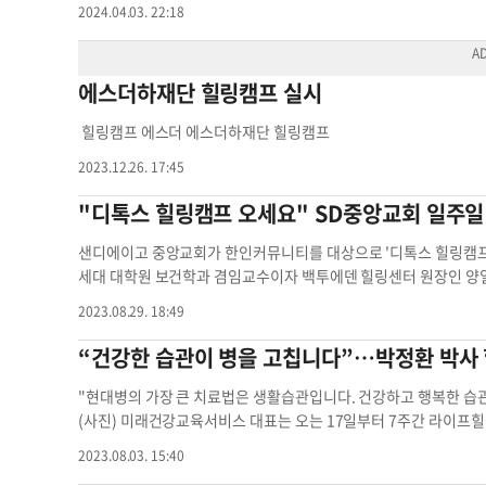
담 프로그램이다. 에스더하재단은 “현재 심리적 어려움, 성격에 대
2024.04.03. 22:18
이 참가할 수 있고, 또 심리적 어려움을 당한 주변 사람을 돕는 기
로 나뉘어 오전 9시부터 오후 6시까지 진행되는데 18세 이상이면
다. 장소는 후러싱제일교회 건너편에 있는 교육관 비전센터(147-37 Roo
에스더하재단 힐링캠프 실시
등록(선착순 30명)을 해야 하는데 참가자 모두에게는 점심이 제공된다.
tion1@gmail.com
) 이용. 박종원 기자힐링캠프 에스더 성인 
힐링캠프 에스더 에스더하재단 힐링캠프
2023.12.26. 17:45
"디톡스 힐링캠프 오세요" SD중앙교회 일주일
샌디에이고 중앙교회가 한인커뮤니티를 대상으로 '디톡스 힐링캠프'
세대 대학원 보건학과 겸임교수이자 백투에덴 힐링센터 원장인 양일
과 효과에 대해 강연할 계획이다. 4일간의 디톡스 식사와 건강 프
2023.08.29. 18:49
의:(253)736-4211힐링캠프 중앙교회 디톡스 힐링캠프 sd중
“건강한 습관이 병을 고칩니다”…박정환 박사
"현대병의 가장 큰 치료법은 생활습관입니다. 건강하고 행복한 습
(사진) 미래건강교육서비스 대표는 오는 17일부터 7주간 라이
다. 오프라인 워크숍은 오는 17~18일 1박 2일간 온타리오 공항 인근에
2023.08.03. 15:40
Ontario CA 91761)에서 줌 미팅은 24일부터 9월28일까지 