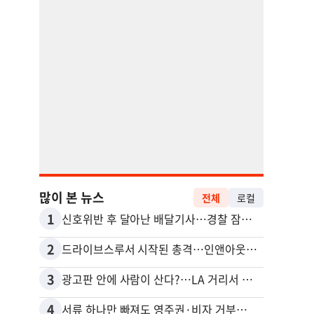
많이 본 뉴스
전체
로컬
1
11
신호위반 후 달아난 배달기사…경찰 잠복해 잡고보니 ‘반전’
2
12
드라이브스루서 시작된 총격…인앤아웃 참사 영상 공개
3
13
광고판 안에 사람이 산다?…LA 거리서 화제
포드 
4
14
서류 하나만 빠져도 영주권·비자 거부…심사관 재량권 대폭 확대