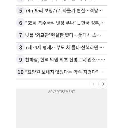
5
15
74m짜리 보잉777, 화물기 변신…격납고서 ‘보물’ 찾는 인천공항
40대
6
16
"65세 복수국적 빗장 푸나"... 한국 정부, 연령 완화 전면 추진
7
17
넷플 ‘외교관’ 현실판 떴다…美대사 스틸 지키는 ‘신 스틸러’
5주간
8
18
7세·4세 형제가 부모 차 몰다 산책하던 여성 들이받아
9
19
천하람, 현역 의원 최초 신병교육 입소…논산서 2박3일 생활
“50
10
20
“요양원 보내지 않겠다는 약속 지켰다” 91세 남성, 아내 살해 혐의