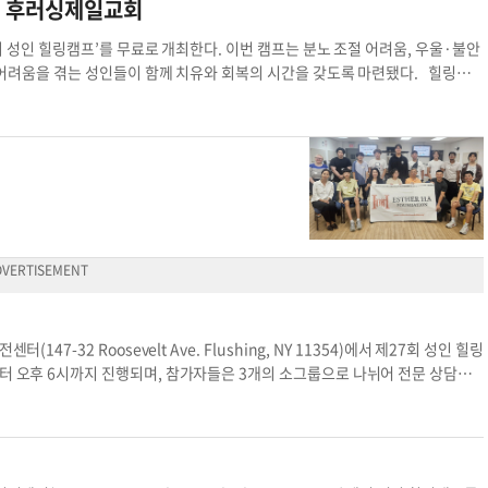
, 후러싱제일교회
힐링캠프 에스더하재단 힐링캠프 후러싱제일교회 비전센터 이번 힐링캠프
9회 성인 힐링캠프’를 무료로 개최한다. 이번 캠프는 분노 조절 어려움, 우울·불안
리적 어려움을 겪는 성인들이 함께 치유와 회복의 시간을 갖도록 마련됐다. 힐링캠
 참가자들은 미해결 감정과 과제를 다루고 정서적 회복을 돕는 프로그램을 체험
교회 비전센터(Vision Center, 147-32 Roosevelt Ave., Flushi
yurl.com/3hyyduk3) 또는 문자 메시지(917-993-2377)로 하면 된다.
링캠프 후러싱제일교회 비전센터
7-32 Roosevelt Ave. Flushing, NY 11354)에서 제27회 성인 힐링
터 오후 6시까지 진행되며, 참가자들은 3개의 소그룹으로 나뉘어 전문 상담가
안, 트라우마, 소통 문제, 관계 갈등 등 심리적·정서적 어려움을 겪고 있는 이들
 하는 이들도 신청할 수 있다. 18세 이상이면 누구나 신청할 수 있으며, 점심식
다. 등록은 웹사이트(https://tinyurl.com/mtcuc7e2)를 통해 할 수
. 신청 및 문의는 917-993-2377(문자 메시지) 또는
estherhafoundatio