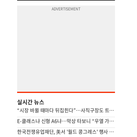
실시간 뉴스
“시장 바뀔 때마다 뒤집힌다”…사직구장도 트램도 ‘빨간불’
E-클래스냐 신형 A6냐…막상 타보니 “우열 가리기 어렵다”
한국전쟁유업재단, 美서 '월드 콩그레스' 행사 개최