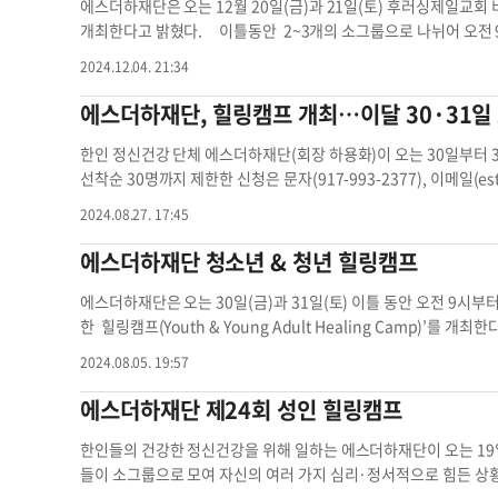
n1@gmail.com
(이메일)로 하면 된다. 서만교 기자힐링캠프 에
에스더하재단은 오는 12월 20일(금)과 21일(토) 후러싱제일교회 비전센터
개최한다고 밝혔다. 이틀동안 2~3개의 소그룹으로 나뉘어 오전 
니라, 참가자들의 상호 피드백, 사회화과정, 롤플레이 등 그룹 활동
2024.12.04. 21:34
할 수 있으며 점심식사도 제공된다. 신청대상자는 현재 정서적 심리
의 불화 등 다양한 심리적 문제를 가진 사람이다. 또한 심리적 어
에스더하재단, 힐링캠프 개최…이달 30·31일 
참가를 위해서는 반드시 사전등록해야 하며 모집인원은 선착순 30명이
on1@gmail.com
. 서만교 기자힐링캠프 에스더 성인 힐링캠프 
한인 정신건강 단체 에스더하재단(회장 하용화)이 오는 30일부터 
선착순 30명까지 제한한 신청은 문자(917-993-2377), 이메일(
es
시까지 열리는 행사에서 점심은 무료며, 퀸즈 후러싱제일교회 건
2024.08.27. 17:45
m
힐링캠프 에스더 에스더하재단 힐링캠프 퀸즈 후러싱제일교회 
에스더하재단 청소년 & 청년 힐링캠프
에스더하재단은 오는 30일(금)과 31일(토) 이틀 동안 오전 9시
한 힐링캠프(Youth & Young Adult Healing Camp)
전문가의 리더로 집단원들과 함께 문제를 분석하고 해결책을 모색
2024.08.05. 19:57
앓고 있는 사람 ▶자기 정체성의 혼란을 격고 있는 사람 ▶성격 갈
사람 등도 참여가 가능하다. 참가비는 없이 무료로 참여할 수 있으나, 인
에스더하재단 제24회 성인 힐링캠프
5prt)에서 할 수 있다. 캠프 참여와 자격 등에 대한 문의는 전화(917
자
park.jongwon@koreasailyny.com
힐링캠프 에스더 에스더하
한인들의 건강한 정신건강을 위해 일하는 에스더하재단이 오는 19일
들이 소그룹으로 모여 자신의 여러 가지 심리·정서적으로 힘든 상