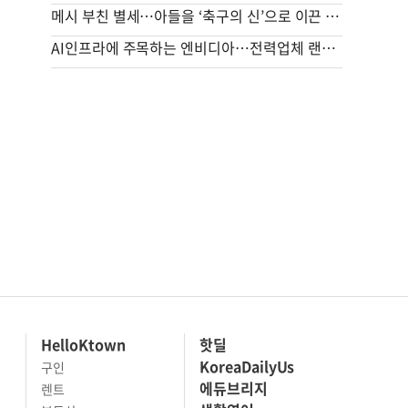
메시 부친 별세…아들을 ‘축구의 신’으로 이끈 든든한 조력자
AI인프라에 주목하는 엔비디아…전력업체 랜시엄에 4조원 투자
HelloKtown
핫딜
KoreaDailyUs
구인
에듀브리지
렌트