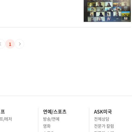
@gmail.com
) 또는 문자 메시지(917-993-2377)로 하면 된다. 선착순으로 25
lyny.com
힐링캠프 에스더 에스더하재단 청소년 청년 힐링캠프 소재 에스더하
1
이프
연예/스포츠
ASK미국
프/레저
방송/연예
전체상담
영화
전문가 칼럼