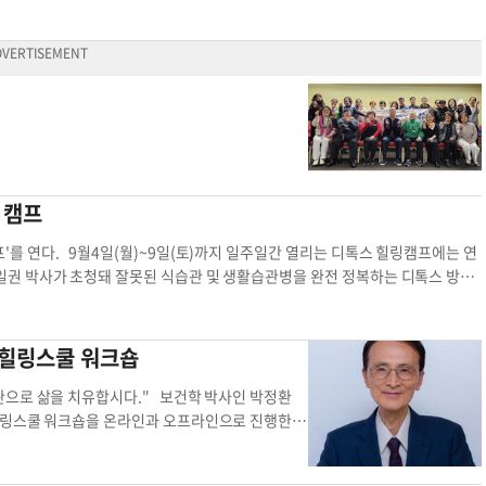
한 갈등, 관계형성의 어려움, 가족갈등 등 다양한 심리적 어려움을 가진 사람
술이 필요한 사람도 신청할 수 있다”고 밝혔다. 힐링캠프는 3~4개의 소그룹으
 누구나 참여 가능하며, 이전에 힐링캠프를 참여했던 사람도 다시 참석할 수 있
sevelt Ave. Flushing NY 11354). 참가를 원하는 사람은 반드시 사전
 등록은 전화(917-993-2377/문자메시지) 또는 e메일(
estherhafounda
힐링캠프 심리적 어려움 어려움 가족갈등
 캠프
를 연다. 9월4일(월)~9일(토)까지 일주일간 열리는 디톡스 힐링캠프에는 연
권 박사가 초청돼 잘못된 식습관 및 생활습관병을 완전 정복하는 디톡스 방법
로그램비가 포함된 참가비는 1인 150달러(강의만 듣는 경우는 무료)다. ▶문
앙교회 일주일 샌디에이고 중앙교회
 힐링스쿨 워크숍
관으로 삶을 치유합시다." 보건학 박사인 박정환
프힐링스쿨 워크숍을 온라인과 오프라인으로 진행한
 있는 컴포트 스위트 호텔(1811 E Holt Blvd
매주 목요일 오후 8시~9시에 진행될 예정이다. 박 박사