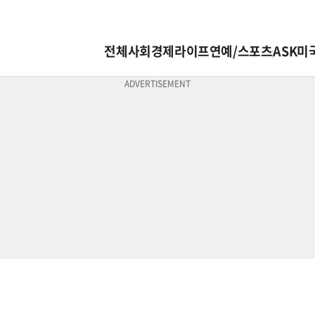
전체
사회
경제
라이프
연예/스포츠
ASK미