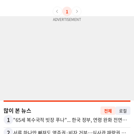
1
많이 본 뉴스
전체
로컬
1
"65세 복수국적 빗장 푸나"... 한국 정부, 연령 완화 전면 추진
2
서류 하나만 빠져도 영주권·비자 거부…심사관 재량권 대폭 확대