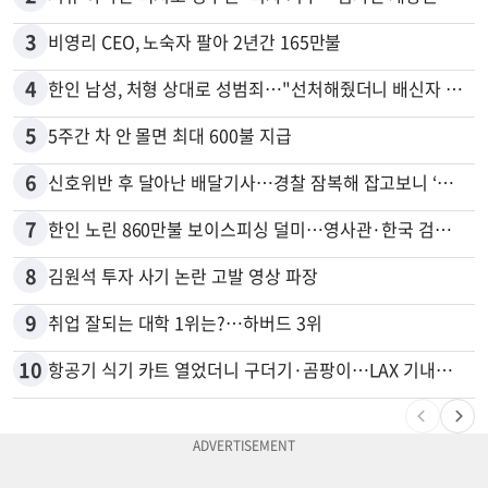
3
비영리 CEO, 노숙자 팔아 2년간 165만불
4
한인 남성, 처형 상대로 성범죄…"선처해줬더니 배신자 취급"
5
5주간 차 안 몰면 최대 600불 지급
6
신호위반 후 달아난 배달기사…경찰 잠복해 잡고보니 ‘반전’
7
한인 노린 860만불 보이스피싱 덜미…영사관·한국 검찰 사칭
8
김원석 투자 사기 논란 고발 영상 파장
9
취업 잘되는 대학 1위는?…하버드 3위
10
항공기 식기 카트 열었더니 구더기·곰팡이…LAX 기내식 업체 논란