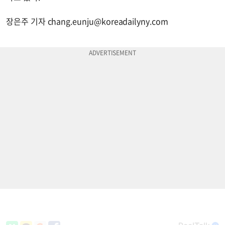
장은주 기자
chang.eunju@koreadailyny.com