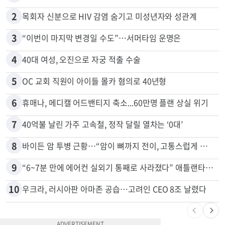
많이 본 뉴스
전체
로컬
1
말다툼 중 엄마 흉기 살해한 10대 아들…범행 직후 한 짓 충격
2
목회자 신분으로 HIV 감염 숨기고 미성년자와 성관계
3
“이번이 마지막 변경일 수도”…서머타임 운명은
4
40대 여성, 오진으로 자궁 적출 수술
5
OC 교회 직원이 아이들 몰카 혐의로 40년형
6
휴매나, 메디캘 어드밴티지 축소...60만명 플랜 상실 위기
7
40억불 날린 가주 고속철, 정작 달릴 열차는 ‘0대’
8
바이든 암 투병 근황…“암이 뼈까지 전이, 고통스럽게 투병 중”
9
“6~7분 만에 에어컨 실외기 통째로 사라졌다” 애틀랜타서 실외기 도난 급증
10
우크라, 러시아판 아마존 공습…고려인 CEO 8조 날렸다