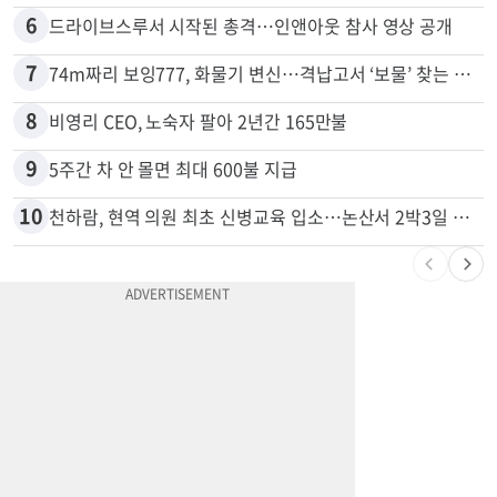
6
드라이브스루서 시작된 총격…인앤아웃 참사 영상 공개
7
74m짜리 보잉777, 화물기 변신…격납고서 ‘보물’ 찾는 인천공항
8
비영리 CEO, 노숙자 팔아 2년간 165만불
9
5주간 차 안 몰면 최대 600불 지급
10
천하람, 현역 의원 최초 신병교육 입소…논산서 2박3일 생활