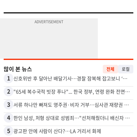
많이 본 뉴스
전체
로컬
1
신호위반 후 달아난 배달기사…경찰 잠복해 잡고보니 ‘반전’
2
"65세 복수국적 빗장 푸나"... 한국 정부, 연령 완화 전면 추진
3
서류 하나만 빠져도 영주권·비자 거부…심사관 재량권 대폭 확대
4
한인 남성, 처형 상대로 성범죄…"선처해줬더니 배신자 취급"
5
광고판 안에 사람이 산다?…LA 거리서 화제