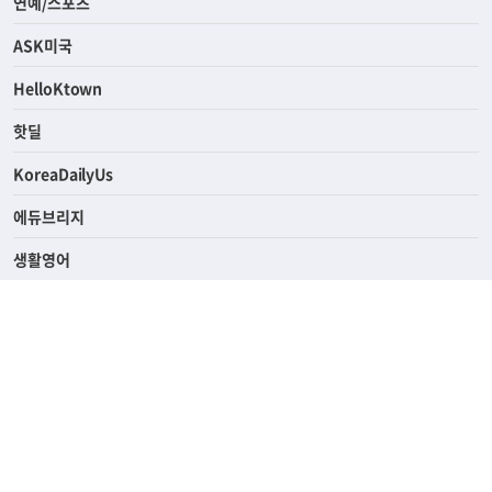
연예/스포츠
ASK미국
HelloKtown
핫딜
KoreaDailyUs
에듀브리지
생활영어
업소록
의료관광
해피빌리지
ABOUT
ADVERTISING
PRIVACY POLICY
TERMS OF SERVICE
윤리경영
고객센터
News Tips & Corrections
690 Wilshire Place Los Angeles, CA 90005